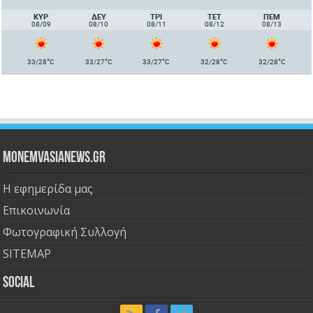
ΚΥΡ
ΔΕΥ
ΤΡΙ
ΤΕΤ
ΠΈΜ
08/09
08/10
08/11
08/12
08/13
°
°
°
°
°
33/28
C
33/27
C
33/27
C
32/28
C
32/28
C
Monemvasianews.gr
Η εφημερίδα μας
Επικοινωνία
Φωτογραφική Συλλογή
SITEMAP
Social