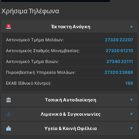
Χρήσιμα Τηλέφωνα
Έκτακτη Ανάγκη
Αστυνομικό Τμήμα Μολάων:
27320 22207
Αστυνομικός Σταθμός Μονεμβασίας:
27320 61210
Αστυνομικό Τμήμα Βοιών:
27340 22111
Πυροσβεστική Υπηρεσία Μολάων:
27320 23888
ΕΚΑΒ (Εθνικό Κέντρο):
166
Τοπική Αυτοδιοίκηση
Δήμος Μονεμβασίας (Έδρα):
27323 60500
Λιμενικά & Συγκοινωνίες
Δ.Ε. Μονεμβασίας (Γραφεία):
27323 60019
Λιμεναρχείο Μονεμβασίας:
27320 61266
Υγεία & Κοινή Ωφέλεια
ΚΕΠ Μολάων:
27323 60521
Λιμεναρχείο Νεάπολης:
27340 22228