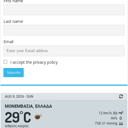
First name
Last name
Email
I accept the privacy policy
AUG 9, 2026 - SUN
ΜΟΝΕΜΒΑΣΙΆ, ΕΛΛΆΔΑ
29
C
°
12 km/h, ΒΔ
44%
758.31 mmHg
αίθριος καιρός