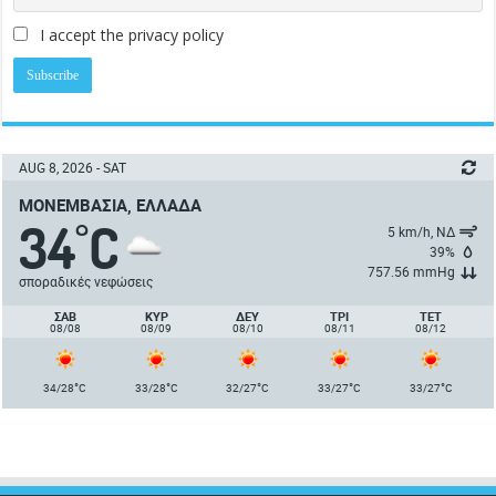
I accept the privacy policy
AUG 8, 2026 - SAT
ΜΟΝΕΜΒΑΣΙΆ, ΕΛΛΆΔΑ
34
C
°
5 km/h, ΝΔ
39%
757.56 mmHg
σποραδικές νεφώσεις
ΣΑΒ
ΚΥΡ
ΔΕΥ
ΤΡΙ
ΤΕΤ
08/08
08/09
08/10
08/11
08/12
°
°
°
°
°
34/28
C
33/28
C
32/27
C
33/27
C
33/27
C