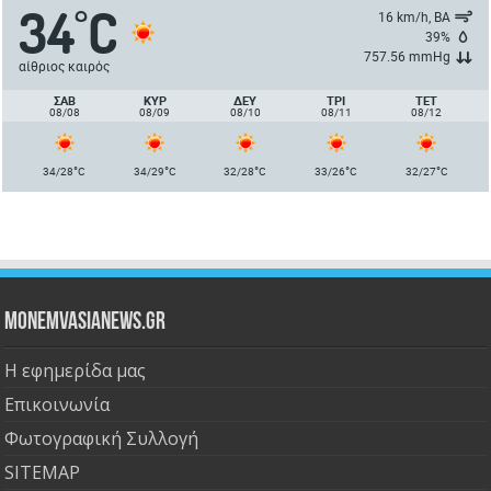
34
C
°
16 km/h, ΒΑ
39%
757.56 mmHg
αίθριος καιρός
ΣΑΒ
ΚΥΡ
ΔΕΥ
ΤΡΙ
ΤΕΤ
08/08
08/09
08/10
08/11
08/12
°
°
°
°
°
34/28
C
34/29
C
32/28
C
33/26
C
32/27
C
Monemvasianews.gr
Η εφημερίδα μας
Επικοινωνία
Φωτογραφική Συλλογή
SITEMAP