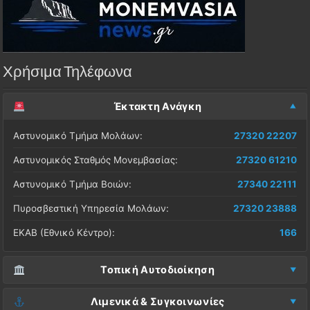
Χρήσιμα Τηλέφωνα
Έκτακτη Ανάγκη
Αστυνομικό Τμήμα Μολάων:
27320 22207
Αστυνομικός Σταθμός Μονεμβασίας:
27320 61210
Αστυνομικό Τμήμα Βοιών:
27340 22111
Πυροσβεστική Υπηρεσία Μολάων:
27320 23888
ΕΚΑΒ (Εθνικό Κέντρο):
166
Τοπική Αυτοδιοίκηση
Δήμος Μονεμβασίας (Έδρα):
27323 60500
Λιμενικά & Συγκοινωνίες