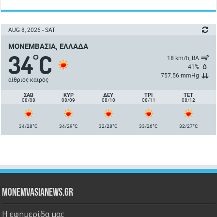
AUG 8, 2026 - SAT
ΜΟΝΕΜΒΑΣΙΆ, ΕΛΛΆΔΑ
34
C
°
18 km/h, ΒΑ
41%
757.56 mmHg
αίθριος καιρός
ΣΑΒ
ΚΥΡ
ΔΕΥ
ΤΡΙ
ΤΕΤ
08/08
08/09
08/10
08/11
08/12
°
°
°
°
°
34/28
C
34/29
C
32/28
C
33/26
C
32/27
C
Monemvasianews.gr
Η εφημερίδα μας