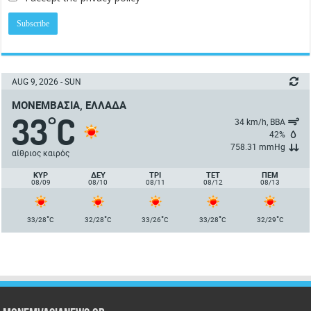
AUG 9, 2026 - SUN
ΜΟΝΕΜΒΑΣΙΆ, ΕΛΛΆΔΑ
33
C
°
34 km/h, ΒΒΑ
42%
758.31 mmHg
αίθριος καιρός
ΚΥΡ
ΔΕΥ
ΤΡΙ
ΤΕΤ
ΠΈΜ
08/09
08/10
08/11
08/12
08/13
°
°
°
°
°
33/28
C
32/28
C
33/26
C
33/28
C
32/29
C