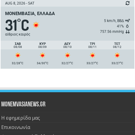
AUG 8, 2026 - SAT
ΜΟΝΕΜΒΑΣΙΆ, ΕΛΛΆΔΑ
31
C
°
5 km/h, ΒΒΔ
41%
757.56 mmHg
αίθριος καιρός
ΣΑΒ
ΚΥΡ
ΔΕΥ
ΤΡΙ
ΤΕΤ
08/08
08/09
08/10
08/11
08/12
°
°
°
°
°
32/28
C
34/30
C
32/27
C
33/27
C
33/27
C
Monemvasianews.gr
Η εφημερίδα μας
Επικοινωνία