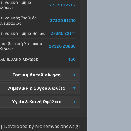
τυνομικό Τμήμα
27320 22207
ολάων:
τυνομικός Σταθμός
27320 61210
νεμβασίας:
τυνομικό Τμήμα Βοιών:
27340 22111
ροσβεστική Υπηρεσία
27320 23888
ολάων:
ΑΒ (Εθνικό Κέντρο):
166
Τοπική Αυτοδιοίκηση
μος Μονεμβασίας
Λιμενικά & Συγκοινωνίες
27323 60500
δρα):
μεναρχείο
Ε. Μονεμβασίας
Υγεία & Κοινή Ωφέλεια
27320 61266
27323 60019
νεμβασίας:
ραφεία):
σοκομείο Μολάων:
27323 60100
μεναρχείο Νεάπολης:
27340 22228
ΕΠ Μολάων:
27323 60521
ντρο Υγείας Νεάπολης:
27340 22500
ΕΛ Λακωνίας (Σταθμός
| Developed by
Monemvasianews.gr
Π Μονεμβασίας:
27323 60031
27320 22209
λάων):