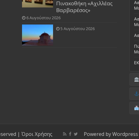
Πινακοθήκη «Αχιλλέας
Ασ
Μ
Βαρβαρέσος»
6 Αυγούστου 2026
Ασ
Μο
5 Αυγούστου 2026
Ασ
Πυ
Μ
ΕΚ
Δή
(Έ
Λι
Δ.
Μο
(Γ
Νο
Λι
Κ
Κέ
ΚΤ
eserved |
Όροι Χρήσης
Powered by
Wordpress
ΚΕ
Μο