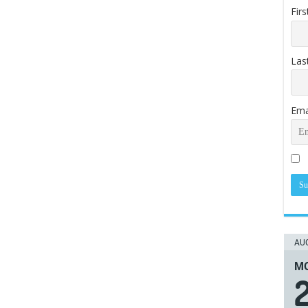
Fir
Las
Ema
AUG
ΜΟ