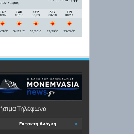
ριος καιρός
ΠΑΡ
ΣΑΒ
ΚΥΡ
ΔΕΥ
ΤΡΙ
8/07
08/08
08/09
08/10
08/11
°
°
°
°
°
/29
C
34/27
C
33/30
C
32/29
C
33/26
C
ήσιμα Τηλέφωνα
Έκτακτη Ανάγκη