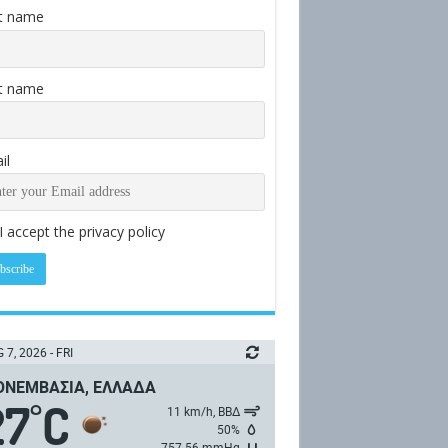
st name
t name
il
I accept the privacy policy
 7, 2026 - FRI
ΝΕΜΒΑΣΙΆ, ΕΛΛΆΔΑ
27
C
°
11 km/h, ΒΒΔ
50%
757.56 mmHg