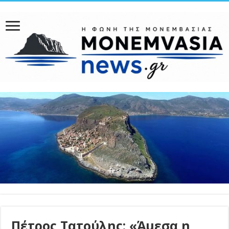
Πέτρος Τατούλης: «Άμεσα η