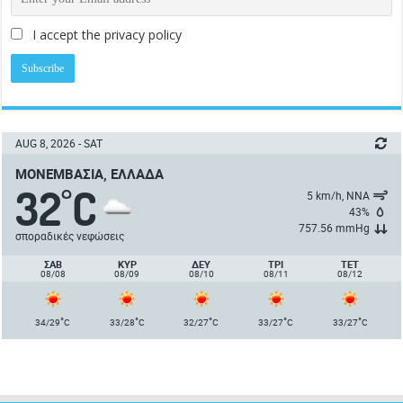
I accept the privacy policy
AUG 8, 2026 - SAT
ΜΟΝΕΜΒΑΣΙΆ, ΕΛΛΆΔΑ
32
C
°
5 km/h, ΝΝΑ
43%
757.56 mmHg
σποραδικές νεφώσεις
ΣΑΒ
ΚΥΡ
ΔΕΥ
ΤΡΙ
ΤΕΤ
08/08
08/09
08/10
08/11
08/12
°
°
°
°
°
34/29
C
33/28
C
32/27
C
33/27
C
33/27
C