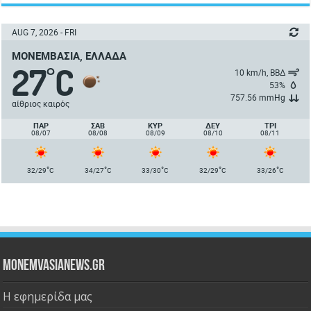
AUG 7, 2026 - FRI
ΜΟΝΕΜΒΑΣΙΆ, ΕΛΛΆΔΑ
27
C
°
10 km/h, ΒΒΔ
53%
757.56 mmHg
αίθριος καιρός
ΠΑΡ
ΣΑΒ
ΚΥΡ
ΔΕΥ
ΤΡΙ
08/07
08/08
08/09
08/10
08/11
°
°
°
°
°
32/29
C
34/27
C
33/30
C
32/29
C
33/26
C
Monemvasianews.gr
Η εφημερίδα μας