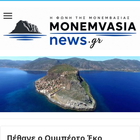
Πέθανε ο Ουμπέρτο Έκο