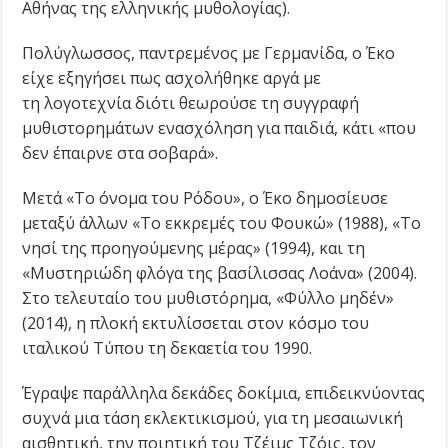
Αθήνας της ελληνικής μυθολογίας).
Πολύγλωσσος, παντρεμένος με Γερμανίδα, ο Έκο
είχε εξηγήσει πως ασχολήθηκε αργά με
τη λογοτεχνία διότι θεωρούσε τη συγγραφή
μυθιστορημάτων ενασχόληση για παιδιά, κάτι «που
δεν έπαιρνε στα σοβαρά».
Μετά «Το όνομα του Ρόδου», ο Έκο δημοσίευσε
μεταξύ άλλων «Το εκκρεμές του Φουκώ» (1988), «Το
νησί της προηγούμενης μέρας» (1994), και τη
«Μυστηριώδη φλόγα της βασίλισσας Λοάνα» (2004).
Στο τελευταίο του μυθιστόρημα, «Φύλλο μηδέν»
(2014), η πλοκή εκτυλίσσεται στον κόσμο του
ιταλικού Τύπου τη δεκαετία του 1990.
Έγραψε παράλληλα δεκάδες δοκίμια, επιδεικνύοντας
συχνά μια τάση εκλεκτικισμού, για τη μεσαιωνική
αισθητική, την ποιητική του Τζέιμς Τζόις, τον