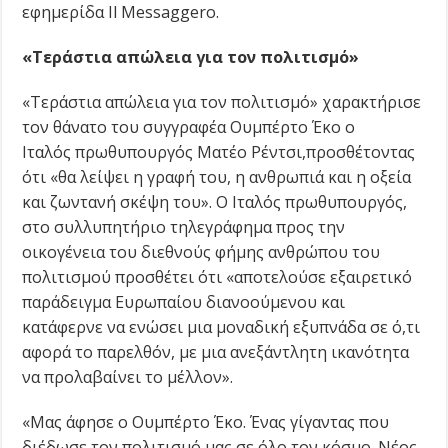
εφημερίδα Il Messaggero.
«Τεράστια απώλεια για τον πολιτισμό»
«Τεράστια απώλεια για τον πολιτισμό» χαρακτήρισε
τον θάνατο του συγγραφέα Ουμπέρτο Έκο ο
Ιταλός πρωθυπουργός Ματέο Ρέντσι,προσθέτοντας
ότι «θα λείψει η γραφή του, η ανθρωπιά και η οξεία
και ζωντανή σκέψη του». Ο Ιταλός πρωθυπουργός,
στο συλλυπητήριο τηλεγράφημα προς την
οικογένεια του διεθνούς φήμης ανθρώπου του
πολιτισμού προσθέτει ότι «αποτελούσε εξαιρετικό
παράδειγμα Ευρωπαίου διανοούμενου και
κατάφερνε να ενώσει μια μοναδική εξυπνάδα σε ό,τι
αφορά το παρελθόν, με μια ανεξάντλητη ικανότητα
να προλαβαίνει το μέλλον».
«Μας άφησε ο Ουμπέρτο Έκο. Ένας γίγαντας που
διέδωσε τον πολιτισμό μας σε όλο τον κόσμο. Νέος