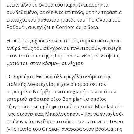
ετών, αλλά το όνομά του παραμένει άρρηκτα
συνδεδεμένο, σε διεθνές επίπεδο, με την τεράστια
επιτυχία του μυθιστορήματός του “Το Όνομα του
Ρόδου”», συνεχίζει η Corriere della Sera.
«Ο κόσμος έχασε έναν από τους σημαντικότερους
ανθρώπους του σύγχρονου πολιτισμού», ανέφερε
στον ιστότοπό της η Repubblica. «Θα μας λείψει η
ματιά του στον κόσμο», συνέχισε.
Ο Ουμπέρτο Έκο και άλλα μεγάλα ονόματα της
ιταλικής λογοτεχνίας είχαν αποφασίσει τον
περασμένο Νοέμβριο να αποχωρήσουν από τον
ιστορικό εκδοτικό οίκο Bompiani, ο οποίος
εξαγοράστηκε πρόσφατα από τον οίκο Mondadori –
της οικογένειας Μπερλουσκόνι – και να ενταχθούν
σε έναν νέο, ανεξάρτητο οίκο, τον La nave di Teseo
(«Το πλοίο του Θησέα», αναφορά στον βασιλιά της