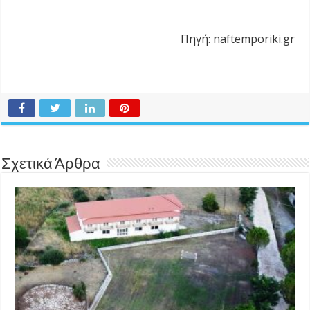
Πηγή: naftemporiki.gr
Σχετικά Άρθρα