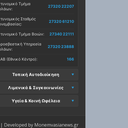
τυνομικό Τμήμα
27320 22207
ολάων:
τυνομικός Σταθμός
27320 61210
νεμβασίας:
τυνομικό Τμήμα Βοιών:
27340 22111
ροσβεστική Υπηρεσία
27320 23888
ολάων:
ΑΒ (Εθνικό Κέντρο):
166
Τοπική Αυτοδιοίκηση
μος Μονεμβασίας
Λιμενικά & Συγκοινωνίες
27323 60500
δρα):
μεναρχείο
Ε. Μονεμβασίας
Υγεία & Κοινή Ωφέλεια
27320 61266
27323 60019
νεμβασίας:
ραφεία):
σοκομείο Μολάων:
27323 60100
μεναρχείο Νεάπολης:
27340 22228
ΕΠ Μολάων:
27323 60521
ντρο Υγείας Νεάπολης:
27340 22500
ΕΛ Λακωνίας (Σταθμός
| Developed by
Monemvasianews.gr
Π Μονεμβασίας:
27323 60031
27320 22209