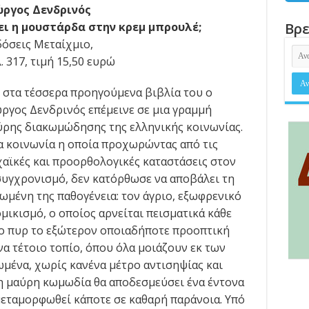
ώργος Δενδρινός
ει η μουστάρδα στην κρεμ μπρουλέ;
Βρε
όσεις Μεταίχμιο,
. 317, τιμή 15,50 ευρώ
 στα τέσσερα προηγούμενα βιβλία του ο
ργος Δενδρινός επέμεινε σε μια γραμμή
ύρης διακωμώδησης της ελληνικής κοινωνίας.
α κοινωνία η οποία προχωρώντας από τις
αϊκές και προορθολογικές καταστάσεις στον
υγχρονισμό, δεν κατόρθωσε να αποβάλει τη
ωμένη της παθογένεια: τον άγριο, εξωφρενικό
μικισμό, ο οποίος αρνείται πεισματικά κάθε
το πυρ το εξώτερον οποιαδήποτε προοπτική
α τέτοιο τοπίο, όπου όλα μοιάζουν εκ των
μένα, χωρίς κανένα μέτρο αντισηψίας και
η μαύρη κωμωδία θα αποδεσμεύσει ένα έντονα
μεταμορφωθεί κάποτε σε καθαρή παράνοια. Υπό