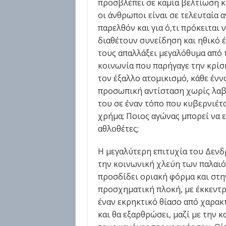
προσβλέπει σε καμία βελτίωση και
οι άνθρωποι είναι σε τελευταία 
παρελθόν και για ό,τι πρόκειται 
διαθέτουν συνείδηση και ηθικό έ
τους απαλλάξει μεγαλόθυμα από τ
κοινωνία που παρήγαγε την κρίσ
τον έξαλλο ατομικισμό, κάθε ένν
προσωπική αντίσταση χωρίς λαβέ
του σε έναν τόπο που κυβερνιέτα
χρήμα; Ποιος αγώνας μπορεί να ε
αθλοθέτες;
Η μεγαλύτερη επιτυχία του Δενδρ
την κοινωνική χλεύη των παλαιό
προσδίδει οριακή φόρμα και στη
προσχηματική πλοκή, με έκκεντρ
έναν εκρηκτικό θίασο από χαρακ
και θα εξαρθρώσει, μαζί με την κ