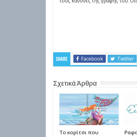
τους κανόνες της γραφής του. Οί
Facebook
Twitter
Share
Σχετικά Άρθρα
Το κορίτσι που
Ραφα