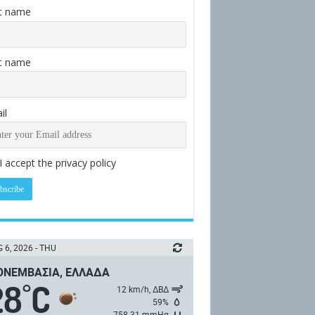
st name
t name
il
I accept the privacy policy
 6, 2026 - THU
ΝΕΜΒΑΣΙΆ, ΕΛΛΆΔΑ
28
C
°
12 km/h, ΔΒΔ
59%
758.31 mmHg