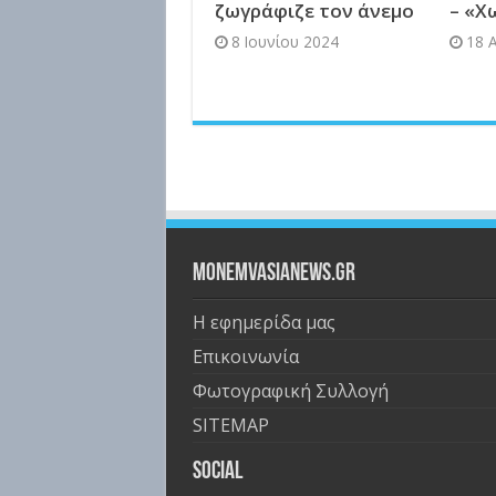
ζωγράφιζε τον άνεμο
– «Χ
8 Ιουνίου 2024
18 
Monemvasianews.gr
Η εφημερίδα μας
Επικοινωνία
Φωτογραφική Συλλογή
SITEMAP
Social