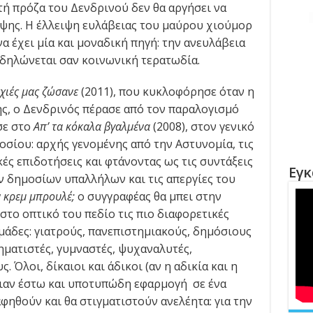
τή πρόζα του Δενδρινού δεν θα αργήσει να
ψης. Η έλλειψη ευλάβειας του μαύρου χιούμορ
α έχει μία και μοναδική πηγή: την ανευλάβεια
κδηλώνεται σαν κοινωνική τερατωδία.
χιές μας ζώσανε
(2011), που κυκλοφόρησε όταν η
ης, ο Δενδρινός πέρασε από τον παραλογισμό
σε στο
Απ’ τα
κόκαλα βγαλμένα
(2008), στον γενικό
σίου: αρχής γενομένης από την Αστυνομία, τις
κές επιδοτήσεις και φτάνοντας ως τις συντάξεις
Εγκ
ν δημοσίων υπαλλήλων και τις απεργίες του
 κρεμ μπρουλέ;
ο συγγραφέας θα μπει στην
 στο οπτικό του πεδίο τις πιο διαφορετικές
μάδες: γιατρούς, πανεπιστημιακούς, δημόσιους
ηματιστές, γυμναστές, ψυχαναλυτές,
. Όλοι, δίκαιοι και άδικοι (αν η αδικία και η
ιαν έστω και υποτυπώδη εφαρμογή σε ένα
φηθούν και θα στιγματιστούν ανελέητα: για την