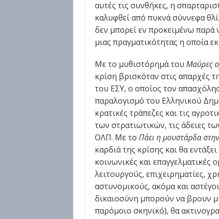
αυτές τις συνθήκες, η σπαρταρισ
καλυφθεί από πυκνά σύννεφα θλί
δεν μπορεί εν προκειμένω παρά ν
μιας πραγματικότητας η οποία ε
Με το μυθιστόρημά του
Μαύρες ο
κρίση βρισκόταν στις απαρχές τ
του ΕΣΥ, ο οποίος τον απασχόλη
παραλογισμό του Ελληνικού Δημο
κρατικές τράπεζες και τις αγροτι
των στρατιωτικών, τις άδειες τω
ΟΛΠ. Με το
Πάει η μουστάρδα στην
καρδιά της κρίσης και θα εντάξει
κοινωνικές και επαγγελματικές ο
λειτουργούς, επιχειρηματίες, χρ
αστυνομικούς, ακόμα και αστέγους
δικαιοσύνη μπορούν να βρουν μ
παρόμοιο σκηνικό), θα ακτινογρα