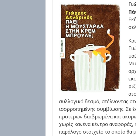
Γι
Πά
Εκδ
σελ
Και
Γιώ
μα
Μι
αρχ
εκσ
ριζ
ατο
συλλογικό δεσμό, στέλνοντας σ
ισορροπημένης συμβίωσης. Σε έν
προτέρων διαβρωμένα και ακυρω
χωρίς κανένα κέντρο αναφοράς, 
παράλογο στοιχείο το οποίο θα 