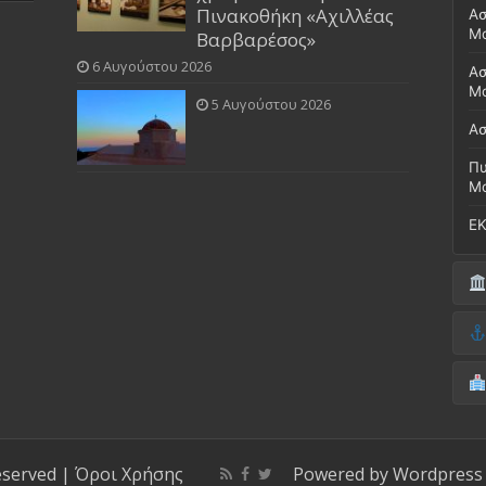
Πινακοθήκη «Αχιλλέας
Ασ
Μ
Βαρβαρέσος»
6 Αυγούστου 2026
Ασ
Μο
5 Αυγούστου 2026
Ασ
Πυ
Μ
ΕΚ
Δή
(Έ
Λι
Δ.
Μο
(Γ
Νο
Λι
Κ
Κέ
ΚΤ
eserved |
Όροι Χρήσης
Powered by
Wordpress
ΚΕ