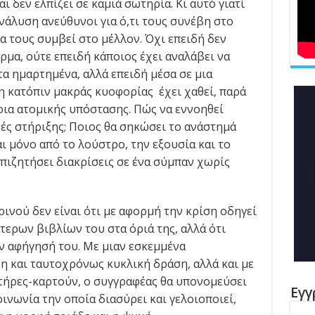
 δεν ελπίζει σε καμιά σωτηρία. Κι αυτό γιατί
ανάλυση ανεύθυνοι για ό,τι τους συνέβη στο
να τους συμβεί στο μέλλον. Όχι επειδή δεν
ρμα, ούτε επειδή κάποιος έχει αναλάβει να
α ημαρτημένα, αλλά επειδή μέσα σε μια
η κατόπιν μακράς κυοφορίας έχει χαθεί, παρά
οια ατομικής υπόστασης. Πώς να εννοηθεί
ς στήριξης; Ποιος θα σηκώσει το ανάστημά
ι μόνο από το λούστρο, την εξουσία και το
πιζητήσει διακρίσεις σε ένα σύμπαν χωρίς
ινού δεν είναι ότι με αφορμή την κρίση οδηγεί
τερων βιβλίων του στα όριά της, αλλά ότι
ν αφήγησή του. Με μιαν εσκεμμένα
η και ταυτοχρόνως κυκλική δράση, αλλά και με
τήρες-καρτούν, ο συγγραφέας θα υπονομεύσει
Εγγ
οινωνία την οποία διασύρει και γελοιοποιεί,