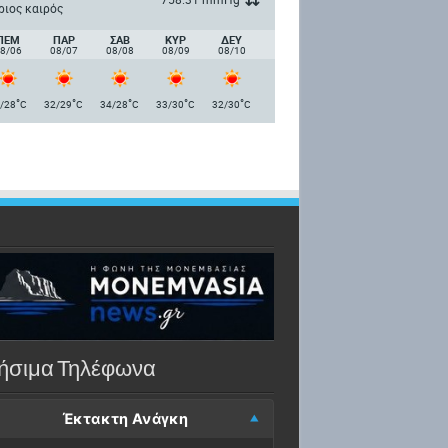
ριος καιρός
ΠΈΜ
ΠΑΡ
ΣΑΒ
ΚΥΡ
ΔΕΥ
8/06
08/07
08/08
08/09
08/10
°
°
°
°
°
/28
C
32/29
C
34/28
C
33/30
C
32/30
C
ήσιμα Τηλέφωνα
Έκτακτη Ανάγκη