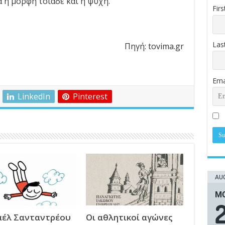
α η μορφή τοιάδε και η ψυχή.
Fir
Las
Πηγή: tovima.gr
Ema
LinkedIn
Pinterest
AUG
ΜΟ
έλ Σανταντρέου
Οι αθλητικοί αγώνες