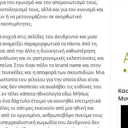
 για τον εγωισμό και τον απομονωτισμό τους,
οντολογισμό τους, αλλά και για τον κυνισμό και
υν ή να μετονομάζουν σε ανορθωτικό
 σκοπιμότητες.
 συχνά στις σελίδες του Δενδρινού και μιαν
α αναμείξει παραμορφωτικά τα πάντα. Από τη
αι από την άλλη η διοικητική καθυστέρηση.
ανάλωση και οι γαστρονομικές εκλεπτύνσεις και
 πείνα. Στον έναν πόλο το brand name και στον
 τενεκέδες και η αποφορά των σκουπιδιών. Μια
στοπία του γελοίου για την οποία όλοι είναι
νας δεν σκοπεύει να αναλάβει τις ευθύνες του.
Κασ
 εν τέλει κάποια ηθικολογία εδώ; Μήπως
Μο
 ένα δάχτυλο έτοιμο να κουνηθεί επιτιμητικά
 όλες οι σάτιρες εκκινούν από μια ηθική και
ω από το οργισμένο, ανθρωποβόρο πνεύμα τους
 υπερρεαλιστική κωμωδία του Δενδρινού δεν