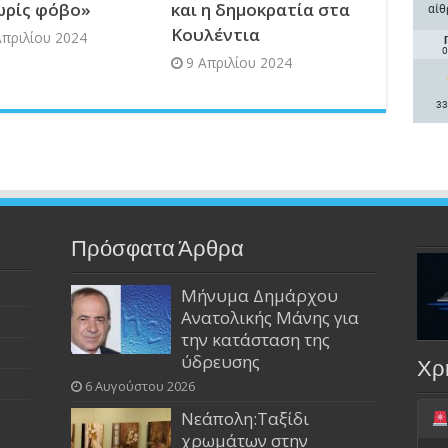
ωρίς φόβο»
και η δημοκρατία στα
αίθ
Κουλέντια
Απριλίου 2024
0
9 Απριλίου 2024
33
Πρόσφατα Άρθρα
Μήνυμα Δημάρχου
Ανατολικής Μάνης για
την κατάσταση της
ύδρευσης
Χρ
6 Αυγούστου 2026
Νεάπολη:Ταξίδι
χρωμάτων στην