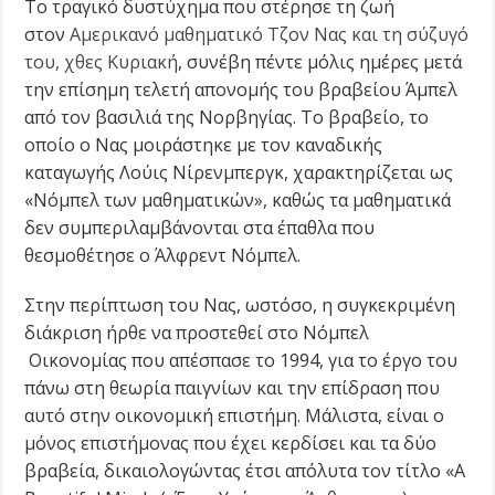
Το τραγικό δυστύχημα που στέρησε τη ζωή
στον
Αμερικανό μαθηματικό Τζον Νας και τη σύζυγό
του, χθες Κυριακή
, συνέβη πέντε μόλις ημέρες μετά
την επίσημη τελετή απονομής του βραβείου Άμπελ
από τον βασιλιά της Νορβηγίας. Το βραβείο, το
οποίο ο Νας μοιράστηκε με τον καναδικής
καταγωγής Λούις Νίρενμπεργκ, χαρακτηρίζεται ως
«Νόμπελ των μαθηματικών», καθώς τα μαθηματικά
δεν συμπεριλαμβάνονται στα έπαθλα που
θεσμοθέτησε ο Άλφρεντ Νόμπελ.
Στην περίπτωση του Νας, ωστόσο, η συγκεκριμένη
διάκριση ήρθε να προστεθεί στο Νόμπελ
Οικονομίας που απέσπασε το 1994, για το έργο του
πάνω στη θεωρία παιγνίων και την επίδραση που
αυτό στην οικονομική επιστήμη. Μάλιστα, είναι ο
μόνος επιστήμονας που έχει κερδίσει και τα δύο
βραβεία, δικαιολογώντας έτσι απόλυτα τον τίτλο «A