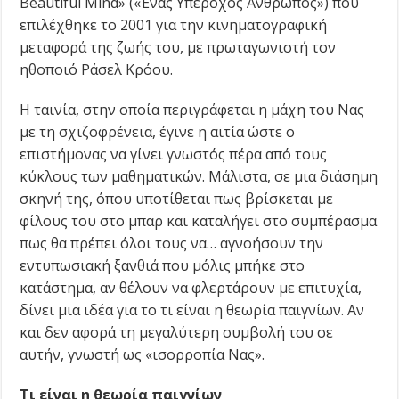
Beautiful Mind» («Ένας Υπέροχος Άνθρωπος») που
επιλέχθηκε το 2001 για την κινηματογραφική
μεταφορά της ζωής του, με πρωταγωνιστή τον
ηθοποιό Ράσελ Κρόου.
Η ταινία, στην οποία περιγράφεται η μάχη του Νας
με τη σχιζοφρένεια, έγινε η αιτία ώστε ο
επιστήμονας να γίνει γνωστός πέρα από τους
κύκλους των μαθηματικών. Μάλιστα, σε μια διάσημη
σκηνή της, όπου υποτίθεται πως βρίσκεται με
φίλους του στο μπαρ και καταλήγει στο συμπέρασμα
πως θα πρέπει όλοι τους να… αγνοήσουν την
εντυπωσιακή ξανθιά που μόλις μπήκε στο
κατάστημα, αν θέλουν να φλερτάρουν με επιτυχία,
δίνει μια ιδέα για το τι είναι η θεωρία παιγνίων. Αν
και δεν αφορά τη μεγαλύτερη συμβολή του σε
αυτήν, γνωστή ως «ισορροπία Νας».
Τι είναι η θεωρία παιγνίων