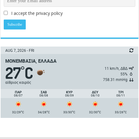
I accept the privacy policy
AUG 7, 2026 - FRI
ΜΟΝΕΜΒΑΣΙΆ, ΕΛΛΆΔΑ
27
C
°
11 km/h, ΔΒΔ
55%
758.31 mmHg
αίθριος καιρός
ΠΑΡ
ΣΑΒ
ΚΥΡ
ΔΕΥ
ΤΡΙ
08/07
08/08
08/09
08/10
08/11
°
°
°
°
°
32/29
C
34/28
C
33/30
C
32/30
C
33/26
C