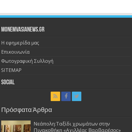
Monemvasianews.gr
Η εφημερίδα μας
Επικοινωνία
Φωτογραφική Συλλογή
SITEMAP
Social
Πρόσφατα Άρθρα
Νεάπολη:Ταξίδι χρωμάτων στην
Πινακοθήκη «Αχιλλέας Βαρβαρέσος»