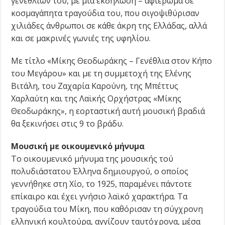
γενεθλίων του, με μια εκδήλωση – αφιέρωμα σε
κοσμαγάπητα τραγούδια του, που σιγοψιθύρισαν
χιλιάδες άνθρωποι σε κάθε άκρη της Ελλάδας, αλλά
και σε μακρινές γωνιές της υφηλίου.
Με τίτλο «Μίκης Θεοδωράκης – Γενέθλια στον Κήπο
του Μεγάρου» και με τη συμμετοχή της Ελένης
Βιτάλη, του Ζαχαρία Καρούνη, της Μπέττυς
Χαρλαύτη και της Λαϊκής Ορχήστρας «Μίκης
Θεοδωράκης», η εορταστική αυτή μουσική βραδιά
θα ξεκινήσει στις 9 το βράδυ.
Μουσική με οικουμενικό μήνυμα
Το οικουμενικό μήνυμα της μουσικής τού
πολυδιάστατου Έλληνα δημιουργού, ο οποίος
γεννήθηκε στη Χίο, το 1925, παραμένει πάντοτε
επίκαιρο και έχει γνήσιο λαϊκό χαρακτήρα. Τα
τραγούδια του Mίκη, που καθόρισαν τη σύγχρονη
ελληνική κουλτούρα, αγγίζουν ταυτόχρονα, μέσα