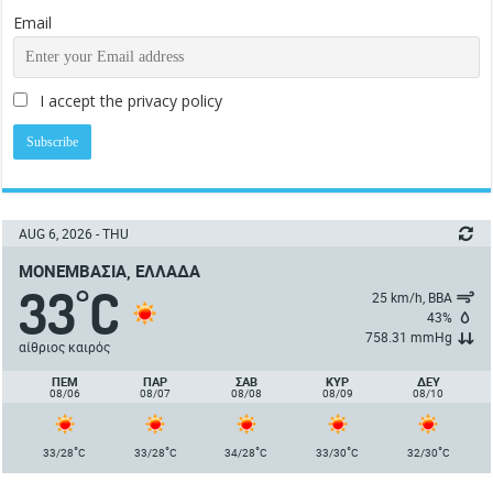
Email
I accept the privacy policy
AUG 6, 2026 - THU
ΜΟΝΕΜΒΑΣΙΆ, ΕΛΛΆΔΑ
33
C
°
25 km/h, ΒΒΑ
43%
758.31 mmHg
αίθριος καιρός
ΠΈΜ
ΠΑΡ
ΣΑΒ
ΚΥΡ
ΔΕΥ
08/06
08/07
08/08
08/09
08/10
°
°
°
°
°
33/28
C
33/28
C
34/28
C
33/30
C
32/30
C