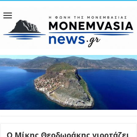
Ο Μίκης Θεοδωράκης γιορτάζει