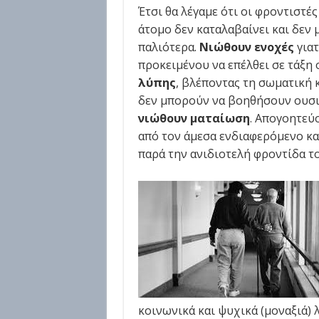
Έτσι θα λέγαμε ότι οι φροντιστέ
άτομο δεν καταλαβαίνει και δεν 
παλιότερα.
Νιώθουν
ενοχές
γιατ
προκειμένου να επέλθει σε τάξη 
λύπης
, βλέποντας τη σωματική 
δεν μπορούν να βοηθήσουν ουσι
νιώθουν ματαίωση
. Απογοητεύ
από τον άμεσα ενδιαφερόμενο κα
παρά την ανιδιοτελή φροντίδα το
κοινωνικά και ψυχικά (μοναξιά)