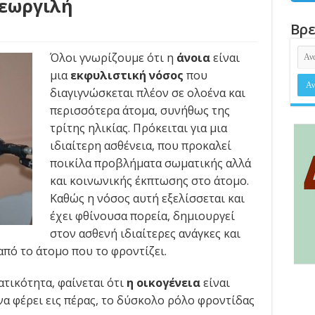
Γεωργιλή
Βρε
s
Όλοι γνωρίζουμε ότι η
άνοια
είναι
μια
εκφυλιστική νόσος
που
διαγιγνώσκεται πλέον σε ολοένα και
περισσότερα άτομα, συνήθως της
τρίτης ηλικίας. Πρόκειται για μια
ιδιαίτερη ασθένεια, που προκαλεί
ποικίλα προβλήματα σωματικής αλλά
και κοινωνικής έκπτωσης στο άτομο.
Καθώς η νόσος αυτή εξελίσσεται και
έχει φθίνουσα πορεία, δημιουργεί
στον ασθενή ιδιαίτερες ανάγκες και
από το άτομο που το φροντίζει.
τικότητα, φαίνεται ότι
η οικογένεια
είναι
α φέρει εις πέρας, το δύσκολο ρόλο φροντίδας