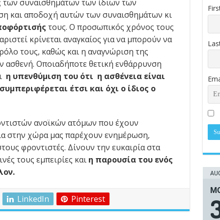
ς
των συναισθημάτων των ίδιων των
Fir
αση και αποδοχή αυτών των συναισθημάτων κι
ποφόρτισής
τους. Ο προσωπικός χρόνος τους
ριστεί κρίνεται αναγκαίος για να μπορούν να
Las
ρόλο τους, καθώς και η αναγνώριση της
ν ασθενή. Οποιαδήποτε θετική ενθάρρυνση
αι
η υπενθύμιση του ότι η ασθένεια είναι
Ema
συμπεριφέρεται έτσι και όχι ο ίδιος ο
ντιστών ανοϊκών ατόμων που έχουν
ια στην χώρα μας παρέχουν ενημέρωση,
τους φροντιστές. Δίνουν την ευκαιρία στα
ινές τους εμπειρίες και
η παρουσία του ενός
λον.
AUG
ΜΟ
LinkedIn
Pinterest