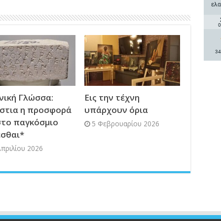
ελα
0
34
νική Γλώσσα:
Εις την τέχνη
στια η προσφορά
υπάρχουν όρια
στο παγκόσμιο
5 Φεβρουαρίου 2026
εσθαι*
Απριλίου 2026