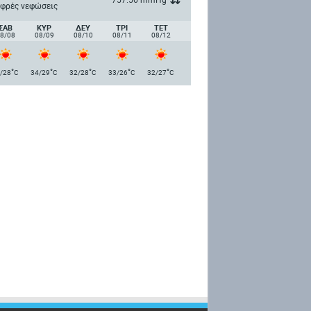
φρές νεφώσεις
ΣΑΒ
ΚΥΡ
ΔΕΥ
ΤΡΙ
ΤΕΤ
8/08
08/09
08/10
08/11
08/12
°
°
°
°
°
/28
C
34/29
C
32/28
C
33/26
C
32/27
C