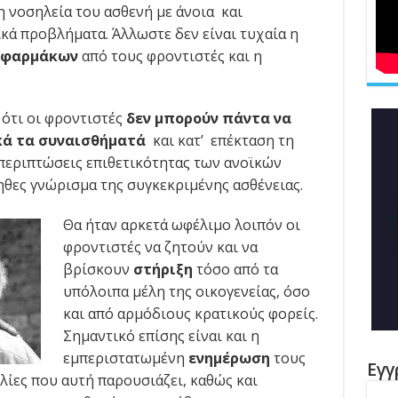
η νοσηλεία του ασθενή με άνοια και
ά προβλήματα. Άλλωστε δεν είναι τυχαία η
 φαρμάκων
από τους φροντιστές και η
 ότι οι φροντιστές
δεν μπορούν πάντα να
κά
τα συναισθήματά
και κατ’ επέκταση τη
 περιπτώσεις επιθετικότητας των ανοϊκών
ηθες γνώρισμα της συγκεκριμένης ασθένειας.
Θα ήταν αρκετά ωφέλιμο λοιπόν οι
φροντιστές να ζητούν και να
βρίσκουν
στήριξη
τόσο από τα
υπόλοιπα μέλη της οικογενείας, όσο
και από αρμόδιους κρατικούς φορείς.
Σημαντικό επίσης είναι και η
εμπεριστατωμένη
ενημέρωση
τους
Εγγ
ολίες που αυτή παρουσιάζει, καθώς και