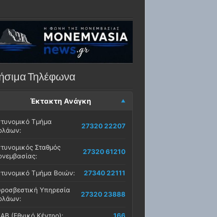
ήσιμα Τηλέφωνα
Έκτακτη Ανάγκη
τυνομικό Τμήμα
27320 22207
ολάων:
τυνομικός Σταθμός
27320 61210
νεμβασίας:
τυνομικό Τμήμα Βοιών:
27340 22111
ροσβεστική Υπηρεσία
27320 23888
ολάων:
ΑΒ (Εθνικό Κέντρο):
166