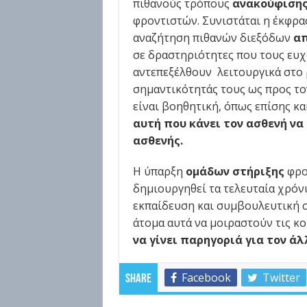
πιθανούς τρόπους
ανακούφιση
φροντιστών. Συνιστάται η έκφρ
αναζήτηση πιθανών διεξόδων
α
σε δραστηριότητες που τους ευχα
αντεπεξέλθουν λειτουργικά στο 
σημαντικότητάς τους ως προς το
είναι βοηθητική, όπως επίσης κ
αυτή που κάνει τον ασθενή να 
ασθενής.
Η ύπαρξη
ομάδων στήριξης
φρο
δημιουργηθεί τα τελευταία χρόν
εκπαίδευση και συμβουλευτική σ
άτομα αυτά να μοιραστούν τις κο
να γίνει παρηγοριά για τον άλ
Facebook
Twitter
Share