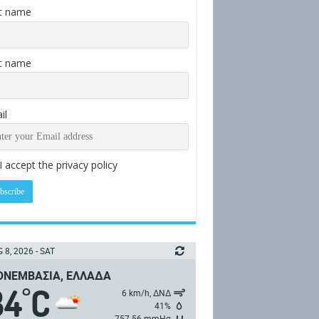
st name
t name
il
I accept the privacy policy
 8, 2026 - SAT
ΝΕΜΒΑΣΙΆ, ΕΛΛΆΔΑ
34
C
°
6 km/h, ΔΝΔ
41%
757.56 mmHg