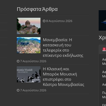
Πρόσφατα Άρθρα
8 Αυγούστου 2026
Χρ
Μονεμβασία: Η
κατασκευή του
τελεφερίκ στο
επίκεντρο εκδήλωσης
Ασ
7 Αυγούστου 2026
Μ
Η Κλασική και
Ασ
Μπαρόκ Μουσική
Μο
επιστρέφει στο
Κάστρο Μονεμβασίας
Ασ
7 Αυγούστου 2026
Πυ
Μ
ΕΚ