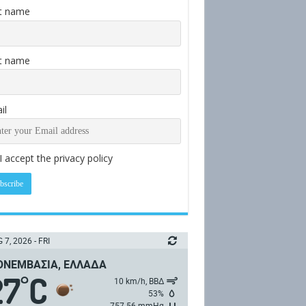
st name
t name
il
I accept the privacy policy
 7, 2026 - FRI
ΝΕΜΒΑΣΙΆ, ΕΛΛΆΔΑ
27
C
°
10 km/h, ΒΒΔ
53%
757.56 mmHg