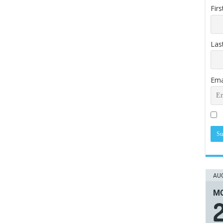
Fir
Las
Ema
AUG
ΜΟ