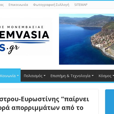
ας
Επικοινωνία
Φωτογραφική Συλλογή
SITEMAP
Κοινωνία
Πολιτισμός
Επιστήμη & Τεχνολογία
Κόσμος
στρου-Ευρωστίνης “παίρνει
φορά απορριμμάτων από το