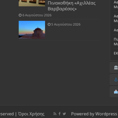
Πινακοθήκη «Αχιλλέας
Ασ
Μ
Βαρβαρέσος»
6 Αυγούστου 2026
Ασ
Μο
5 Αυγούστου 2026
Ασ
Πυ
Μ
ΕΚ
Δή
(Έ
Λι
Δ.
Μο
(Γ
Νο
Λι
Κ
Κέ
ΚΤ
eserved |
Όροι Χρήσης
Powered by
Wordpress
ΚΕ
Μο