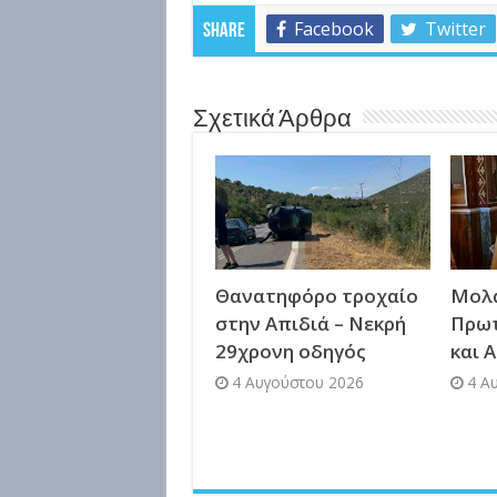
Facebook
Twitter
Share
Σχετικά Άρθρα
Θανατηφόρο τροχαίο
Μολά
στην Απιδιά – Νεκρή
Πρω
29χρονη οδηγός
και 
4 Αυγούστου 2026
4 Α