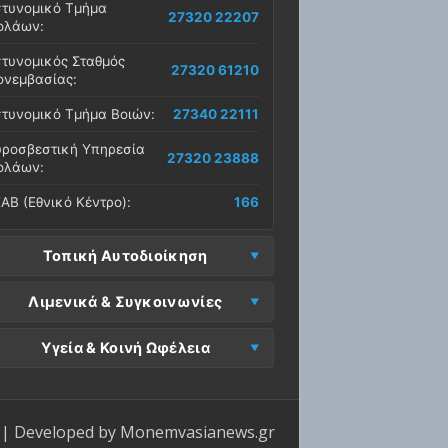
τυνομικό Τμήμα
27320 22207
ολάων:
τυνομικός Σταθμός
27320 61210
νεμβασίας:
τυνομικό Τμήμα Βοιών:
27340 22111
ροσβεστική Υπηρεσία
27320 23888
ολάων:
ΑΒ (Εθνικό Κέντρο):
166
Τοπική Αυτοδιοίκηση
μος Μονεμβασίας
Λιμενικά & Συγκοινωνίες
27323 60500
δρα):
μεναρχείο
Ε. Μονεμβασίας
Υγεία & Κοινή Ωφέλεια
27320 61266
27323 60019
νεμβασίας:
ραφεία):
σοκομείο Μολάων:
27323 60100
μεναρχείο Νεάπολης:
27340 22228
ΕΠ Μολάων:
27323 60521
ντρο Υγείας Νεάπολης:
27340 22500
ΕΛ Λακωνίας (Σταθμός
| Developed by
Monemvasianews.gr
Π Μονεμβασίας:
27323 60031
27320 22209
λάων):