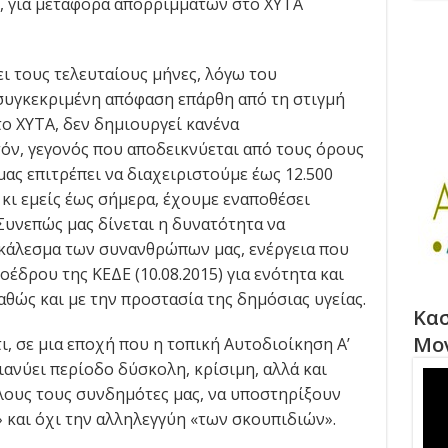
, για μεταφορά απορριμμάτων στο ΧΥΤΑ
ι τους τελευταίους μήνες, λόγω του
 συγκεκριμένη απόφαση επάρθη από τη στιγμή
ο ΧΥΤΑ, δεν δημιουργεί κανένα
όν, γεγονός που αποδεικνύεται από τους όρους
μας επιτρέπει να διαχειριστούμε έως 12.500
κι εμείς έως σήμερα, έχουμε εναποθέσει
Συνεπώς μας δίνεται η δυνατότητα να
κάλεσμα των συνανθρώπων μας, ενέργεια που
οέδρου της ΚΕΔΕ (10.08.2015) για ενότητα και
θώς και με την προστασία της δημόσιας υγείας.
Κασ
Μο
, σε μια εποχή που η τοπική Αυτοδιοίκηση Α’
ιανύει περίοδο δύσκολη, κρίσιμη, αλλά και
λους τους συνδημότες μας, να υποστηρίξουν
και όχι την αλληλεγγύη «των σκουπιδιών».