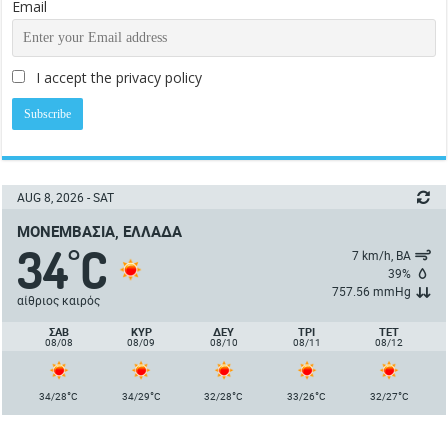
Email
I accept the privacy policy
AUG 8, 2026 - SAT
ΜΟΝΕΜΒΑΣΙΆ, ΕΛΛΆΔΑ
34
C
°
7 km/h, ΒΑ
39%
757.56 mmHg
αίθριος καιρός
ΣΑΒ
ΚΥΡ
ΔΕΥ
ΤΡΙ
ΤΕΤ
08/08
08/09
08/10
08/11
08/12
°
°
°
°
°
34/28
C
34/29
C
32/28
C
33/26
C
32/27
C