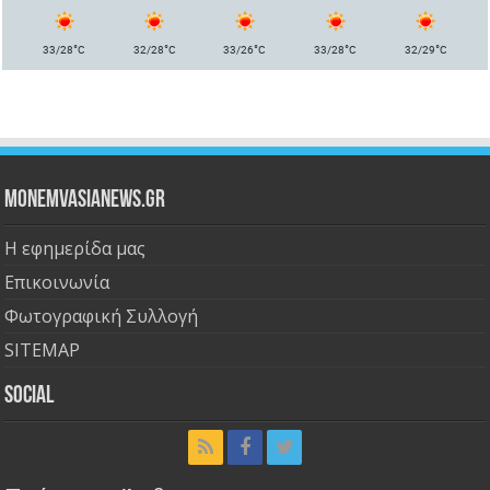
°
°
°
°
°
33/28
C
32/28
C
33/26
C
33/28
C
32/29
C
Monemvasianews.gr
Η εφημερίδα μας
Επικοινωνία
Φωτογραφική Συλλογή
SITEMAP
Social