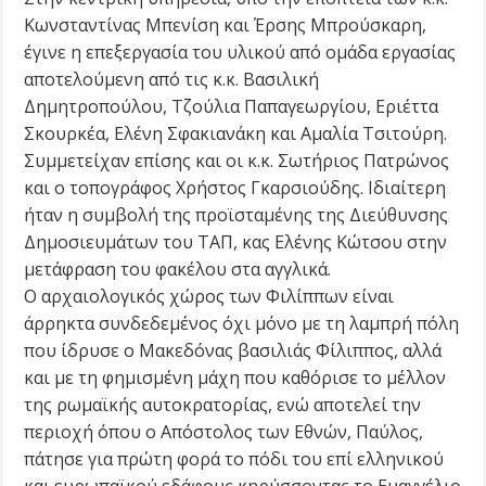
Κωνσταντίνας Μπενίση και Έρσης Μπρούσκαρη,
έγινε η επεξεργασία του υλικού από ομάδα εργασίας
αποτελούμενη από τις κ.κ. Βασιλική
Δημητροπούλου, Τζούλια Παπαγεωργίου, Εριέττα
Σκουρκέα, Ελένη Σφακιανάκη και Αμαλία Τσιτούρη.
Συμμετείχαν επίσης και οι κ.κ. Σωτήριος Πατρώνος
και ο τοπογράφος Χρήστος Γκαρσιούδης. Ιδιαίτερη
ήταν η συμβολή της προϊσταμένης της Διεύθυνσης
Δημοσιευμάτων του ΤΑΠ, κας Ελένης Κώτσου στην
μετάφραση του φακέλου στα αγγλικά.
Ο αρχαιολογικός χώρος των Φιλίππων είναι
άρρηκτα συνδεδεμένος όχι μόνο με τη λαμπρή πόλη
που ίδρυσε ο Μακεδόνας βασιλιάς Φίλιππος, αλλά
και με τη φημισμένη μάχη που καθόρισε το μέλλον
της ρωμαϊκής αυτοκρατορίας, ενώ αποτελεί την
περιοχή όπου ο Απόστολος των Εθνών, Παύλος,
πάτησε για πρώτη φορά το πόδι του επί ελληνικού