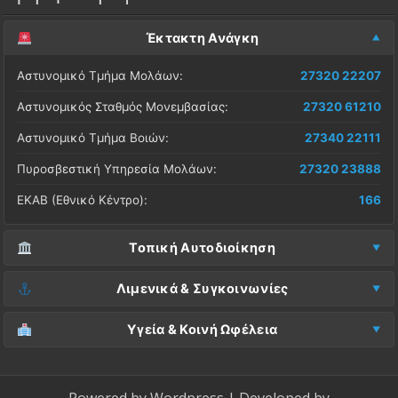
Έκτακτη Ανάγκη
Αστυνομικό Τμήμα Μολάων:
27320 22207
Αστυνομικός Σταθμός Μονεμβασίας:
27320 61210
Αστυνομικό Τμήμα Βοιών:
27340 22111
Πυροσβεστική Υπηρεσία Μολάων:
27320 23888
ΕΚΑΒ (Εθνικό Κέντρο):
166
Τοπική Αυτοδιοίκηση
Δήμος Μονεμβασίας (Έδρα):
27323 60500
Λιμενικά & Συγκοινωνίες
Δ.Ε. Μονεμβασίας (Γραφεία):
27323 60019
Λιμεναρχείο Μονεμβασίας:
27320 61266
Υγεία & Κοινή Ωφέλεια
ΚΕΠ Μολάων:
27323 60521
Λιμεναρχείο Νεάπολης:
27340 22228
Νοσοκομείο Μολάων:
27323 60100
ΚΕΠ Μονεμβασίας:
27323 60031
ΚΤΕΛ Λακωνίας (Σταθμός Μολάων):
27320 22209
Κέντρο Υγείας Νεάπολης:
27340 22500
Powered by
Wordpress
| Developed by