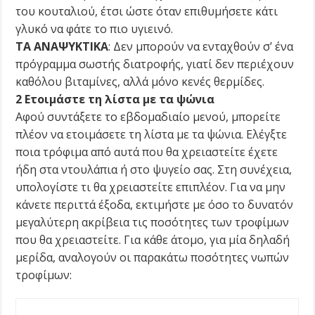
του κουταλιού, έτσι ώστε όταν επιθυμήσετε κάτι
γλυκό να φάτε το πιο υγιεινό.
TA ANAΨYKTIKA
: Δεν μπορούν να ενταχθούν σ’ ένα
πρόγραμμα σωστής διατροφής, γιατί δεν περιέχουν
καθόλου βιταμίνες, αλλά μόνο κενές θερμίδες.
2 Ετοιμάστε τη λίστα με τα ψώνια
Aφού συντάξετε το εβδομαδιαίο μενού, μπορείτε
πλέον να ετοιμάσετε τη λίστα με τα ψώνια. Eλέγξτε
ποια τρόφιμα από αυτά που θα χρειαστείτε έχετε
ήδη στα ντουλάπια ή στο ψυγείο σας. Στη συνέχεια,
υπολογίστε τι θα χρειαστείτε επιπλέον. Για να μην
κάνετε περιττά έξοδα, εκτιμήστε με όσο το δυνατόν
μεγαλύτερη ακρίβεια τις ποσότητες των τροφίμων
που θα χρειαστείτε. Για κάθε άτομο, για μία δηλαδή
μερίδα, αναλογούν οι παρακάτω ποσότητες νωπών
τροφίμων: