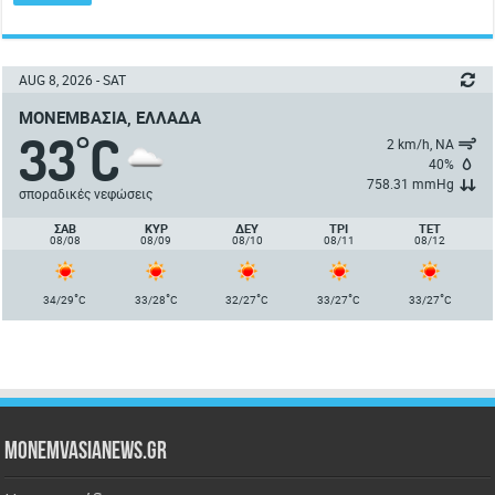
AUG 8, 2026 - SAT
ΜΟΝΕΜΒΑΣΙΆ, ΕΛΛΆΔΑ
33
C
°
2 km/h, ΝΑ
40%
758.31 mmHg
σποραδικές νεφώσεις
ΣΑΒ
ΚΥΡ
ΔΕΥ
ΤΡΙ
ΤΕΤ
08/08
08/09
08/10
08/11
08/12
°
°
°
°
°
34/29
C
33/28
C
32/27
C
33/27
C
33/27
C
Monemvasianews.gr