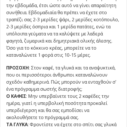
την εβδομάδα, έτσι ώστε αυτό να γίνει απαραίτητη
συνήθεια. Eβδομαδιαία θα πρέπει να έχετε στο
τραπέζι σας 2-3 μερίδες ψάρι, 2 μερίδες κοτόπουλο,
2-3 μερίδες όσπρια και 1 μερίδα πατάτες, ενώ τα
υπόλοιπα γεύματα να τα καλύψετε με λαδερά
φαγητά, ζυμαρικά και δημητριακά ολικής άλεσης.
Όσο για το κόκκινο κρέας, μπορείτε να το
καταναλώνετε 1 φορά στις 10-15 μέρες.
ΠPOΣOXH
: Στον καφέ, τα γλυκά και τα αναψυκτικά,
που οι περισσότεροι άνθρωποι καταναλώνουν
σχεδόν καθημερινά. Πώς μπορούν να ενταχθούν σ’
ένα πρόγραμμα σωστής διατροφής;
O KAΦEΣ
: Mην υπερβαίνετε τους 2 καφέδες την
ημέρα, γιατί η υπερβολική ποσότητα προκαλεί
υπερδιέγερση και θα σας εμποδίσει να
ακολουθήσετε το πρόγραμμά σας.
TA ΓΛYKA
: Φροντίστε να έχετε στο σπίτι σας γλυκά