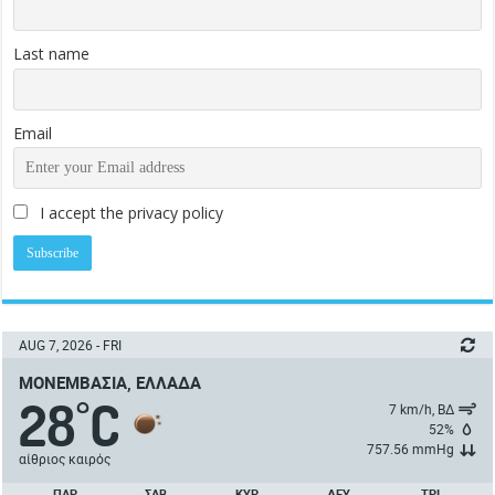
Last name
Email
I accept the privacy policy
AUG 7, 2026 - FRI
ΜΟΝΕΜΒΑΣΙΆ, ΕΛΛΆΔΑ
28
C
°
7 km/h, ΒΔ
52%
757.56 mmHg
αίθριος καιρός
ΠΑΡ
ΣΑΒ
ΚΥΡ
ΔΕΥ
ΤΡΙ