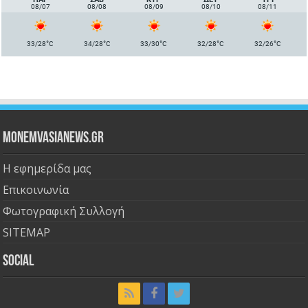
08/07
08/08
08/09
08/10
08/11
°
°
°
°
°
33/28
C
34/28
C
33/30
C
32/28
C
32/26
C
Monemvasianews.gr
Η εφημερίδα μας
Επικοινωνία
Φωτογραφική Συλλογή
SITEMAP
Social