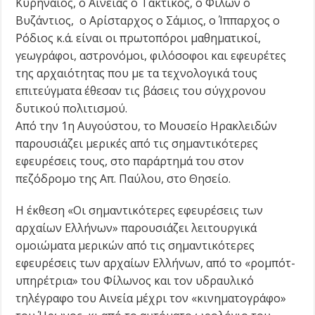
Κυρηναίος, ο Αινείας ο Τακτικός, ο Φίλων ο
Βυζάντιος, ο Αρίσταρχος ο Σάμιος, ο Ίππαρχος ο
Ρόδιος κ.ά. είναι οι πρωτοπόροι μαθηματικοί,
γεωγράφοι, αστρονόμοι, φιλόσοφοι και εφευρέτες
της αρχαιότητας που με τα τεχνολογικά τους
επιτεύγματα έθεσαν τις βάσεις του σύγχρονου
δυτικού πολιτισμού.
Από την 1η Αυγούστου, το Μουσείο Ηρακλειδών
παρουσιάζει μερικές από τις σημαντικότερες
εφευρέσεις τους, στο παράρτημά του στον
πεζόδρομο της Απ. Παύλου, στο Θησείο.
Η έκθεση «Οι σημαντικότερες εφευρέσεις των
αρχαίων Ελλήνων» παρουσιάζει λειτουργικά
ομοιώματα μερικών από τις σημαντικότερες
εφευρέσεις των αρχαίων Ελλήνων, από το «ρομπότ-
υπηρέτρια» του Φίλωνος και τον υδραυλικό
τηλέγραφο του Αινεία μέχρι τον «κινηματογράφο»