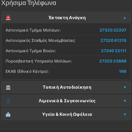
Χρήσιμα Τηλέφωνα
Έκτακτη Ανάγκη
Αστυνομικό Τμήμα Μολάων:
27320 22207
Αστυνομικός Σταθμός Μονεμβασίας:
27320 61210
Αστυνομικό Τμήμα Βοιών:
27340 22111
Πυροσβεστική Υπηρεσία Μολάων:
27320 23888
ΕΚΑΒ (Εθνικό Κέντρο):
166
Τοπική Αυτοδιοίκηση
Δήμος Μονεμβασίας (Έδρα):
27323 60500
Λιμενικά & Συγκοινωνίες
Δ.Ε. Μονεμβασίας (Γραφεία):
27323 60019
Λιμεναρχείο Μονεμβασίας:
27320 61266
Υγεία & Κοινή Ωφέλεια
ΚΕΠ Μολάων:
27323 60521
Λιμεναρχείο Νεάπολης:
27340 22228
Νοσοκομείο Μολάων:
27323 60100
ΚΕΠ Μονεμβασίας:
27323 60031