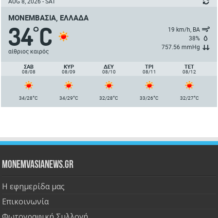
AUG 8, 2026 - SAT
ΜΟΝΕΜΒΑΣΙΆ, ΕΛΛΆΔΑ
34
C
°
19 km/h, ΒΑ
38%
757.56 mmHg
αίθριος καιρός
ΣΑΒ
ΚΥΡ
ΔΕΥ
ΤΡΙ
ΤΕΤ
08/08
08/09
08/10
08/11
08/12
°
°
°
°
°
34/28
C
34/29
C
32/28
C
33/26
C
32/27
C
Monemvasianews.gr
Η εφημερίδα μας
Επικοινωνία
Φωτογραφική Συλλογή