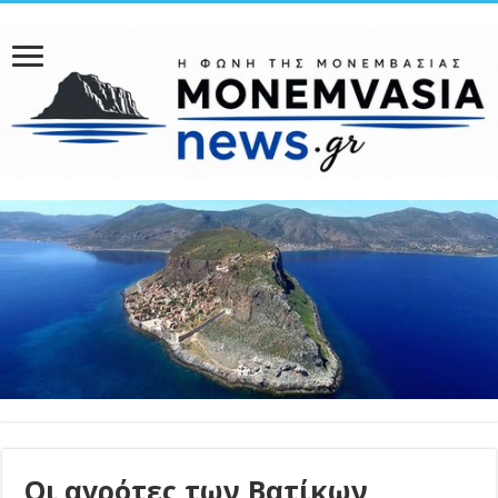
Οι αγρότες των Βατίκων