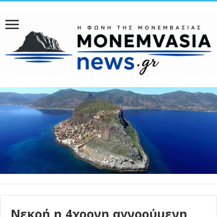
Νεκρή η 4χρονη αγνοούμενη