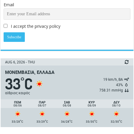
Email
I accept the privacy policy
AUG 6, 2026 - THU
ΜΟΝΕΜΒΑΣΙΆ, ΕΛΛΆΔΑ
33
C
°
19 km/h, ΒΑ
43%
758.31 mmHg
αίθριος καιρός
ΠΈΜ
ΠΑΡ
ΣΑΒ
ΚΥΡ
ΔΕΥ
08/06
08/07
08/08
08/09
08/10
°
°
°
°
°
33/28
C
33/29
C
34/28
C
33/30
C
32/30
C