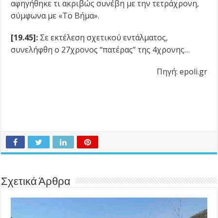
αφηγήθηκε τι ακριβώς συνέβη με την τετράχρονη,
σύμφωνα με «Το Βήμα».
[19.45]:
Σε εκτέλεση σχετικού εντάλματος,
συνελήφθη ο 27χρονος “πατέρας” της 4χρονης…
Πηγή: epoli.gr
Σχετικά Άρθρα