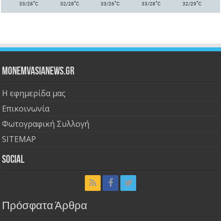
°
°
°
°
°
33/28
C
32/28
C
33/26
C
33/28
C
32/29
C
Monemvasianews.gr
Η εφημερίδα μας
Επικοινωνία
Φωτογραφική Συλλογή
SITEMAP
Social
Πρόσφατα Άρθρα