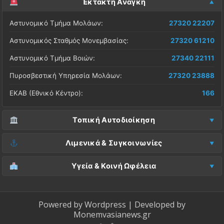
Έκτακτη Ανάγκη
Αστυνομικό Τμήμα Μολάων:
27320 22207
Αστυνομικός Σταθμός Μονεμβασίας:
27320 61210
Αστυνομικό Τμήμα Βοιών:
27340 22111
Πυροσβεστική Υπηρεσία Μολάων:
27320 23888
ΕΚΑΒ (Εθνικό Κέντρο):
166
Τοπική Αυτοδιοίκηση
Δήμος Μονεμβασίας (Έδρα):
27323 60500
Λιμενικά & Συγκοινωνίες
Δ.Ε. Μονεμβασίας (Γραφεία):
27323 60019
Λιμεναρχείο Μονεμβασίας:
27320 61266
Υγεία & Κοινή Ωφέλεια
ΚΕΠ Μολάων:
27323 60521
Λιμεναρχείο Νεάπολης:
27340 22228
Νοσοκομείο Μολάων:
27323 60100
ΚΕΠ Μονεμβασίας:
27323 60031
ΚΤΕΛ Λακωνίας (Σταθμός Μολάων):
27320 22209
Κέντρο Υγείας Νεάπολης:
27340 22500
Powered by
Wordpress
| Developed by
ΚΕΠ Βοιών:
27340 24087
Monemvasianews.gr
ΚΤΕΛ Λακωνίας (Σταθμός Μονεμβασίας):
27320 61752
Βλάβες ΔΕΔΔΗΕ (Ρεύμα):
800 4004000