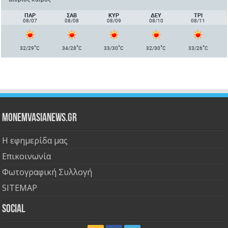
ΠΑΡ
ΣΑΒ
ΚΥΡ
ΔΕΥ
ΤΡΙ
08/07
08/08
08/09
08/10
08/11
°
°
°
°
°
32/29
C
34/28
C
33/30
C
32/30
C
33/26
C
Monemvasianews.gr
Η εφημερίδα μας
Επικοινωνία
Φωτογραφική Συλλογή
SITEMAP
Social