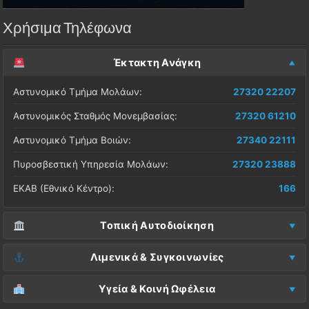
Χρήσιμα Τηλέφωνα
Έκτακτη Ανάγκη
Αστυνομικό Τμήμα Μολάων:
27320 22207
Αστυνομικός Σταθμός Μονεμβασίας:
27320 61210
Αστυνομικό Τμήμα Βοιών:
27340 22111
Πυροσβεστική Υπηρεσία Μολάων:
27320 23888
ΕΚΑΒ (Εθνικό Κέντρο):
166
Τοπική Αυτοδιοίκηση
Δήμος Μονεμβασίας (Έδρα):
27323 60500
Λιμενικά & Συγκοινωνίες
Δ.Ε. Μονεμβασίας (Γραφεία):
27323 60019
Λιμεναρχείο Μονεμβασίας:
27320 61266
Υγεία & Κοινή Ωφέλεια
ΚΕΠ Μολάων:
27323 60521
Λιμεναρχείο Νεάπολης:
27340 22228