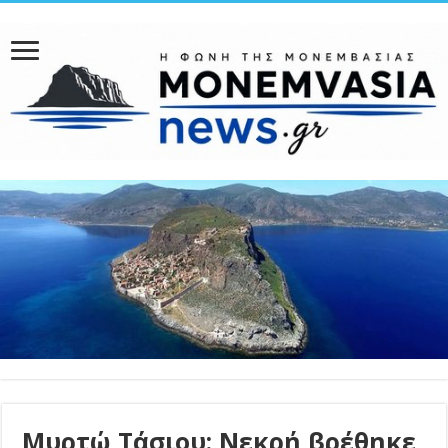
Μυρτώ Τάσιου: Νεκρή βρέθηκε