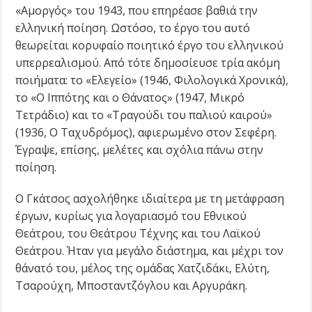
«Αμοργός» του 1943, που επηρέασε βαθιά την
ελληνική ποίηση. Ωστόσο, το έργο του αυτό
θεωρείται κορυφαίο ποιητικό έργο του ελληνικού
υπερρεαλισμού. Από τότε δημοσίευσε τρία ακόμη
ποιήματα: το «Ελεγείο» (1946, Φιλολογικά Χρονικά),
το «Ο Ιππότης και ο Θάνατος» (1947, Μικρό
Τετράδιο) και το «Τραγούδι του παλιού καιρού»
(1936, Ο Ταχυδρόμος), αφιερωμένο στον Σεφέρη.
Έγραψε, επίσης, μελέτες και σχόλια πάνω στην
ποίηση.
Ο Γκάτσος ασχολήθηκε ιδιαίτερα με τη μετάφραση
έργων, κυρίως για λογαριασμό του Εθνικού
Θεάτρου, του Θεάτρου Τέχνης και του Λαϊκού
Θεάτρου. Ήταν για μεγάλο διάστημα, και μέχρι τον
θάνατό του, μέλος της ομάδας Xατζιδάκι, Eλύτη,
Tσαρούχη, Mποσταντζόγλου και Αργυράκη.