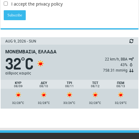
I accept the privacy policy
AUG 9, 2026 - SUN
ΜΟΝΕΜΒΑΣΙΆ, ΕΛΛΆΔΑ
32
C
°
22 km/h, ΒΒΑ
43%
758.31 mmHg
αίθριος καιρός
ΚΥΡ
ΔΕΥ
ΤΡΙ
ΤΕΤ
ΠΈΜ
08/09
08/10
08/11
08/12
08/13
°
°
°
°
°
32/28
C
32/28
C
33/26
C
32/28
C
32/29
C