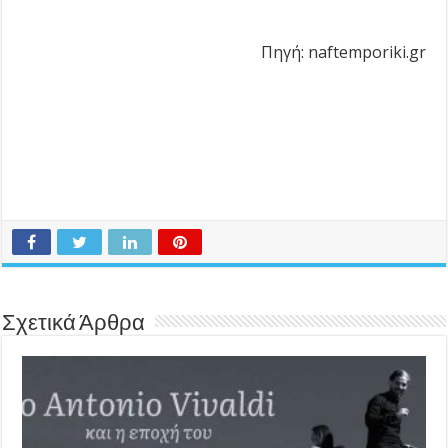
Πηγή: naftemporiki.gr
Σχετικά Άρθρα