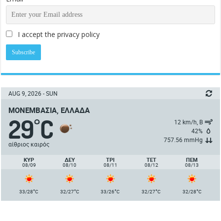
I accept the privacy policy
AUG 9, 2026 - SUN
ΜΟΝΕΜΒΑΣΙΆ, ΕΛΛΆΔΑ
29
C
°
12 km/h, Β
42%
757.56 mmHg
αίθριος καιρός
ΚΥΡ
ΔΕΥ
ΤΡΙ
ΤΕΤ
ΠΈΜ
08/09
08/10
08/11
08/12
08/13
°
°
°
°
°
33/28
C
32/27
C
33/26
C
32/27
C
32/28
C