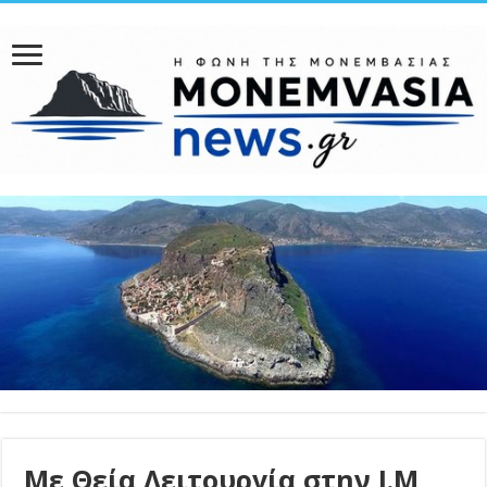
Με Θεία Λειτουργία στην Ι.Μ