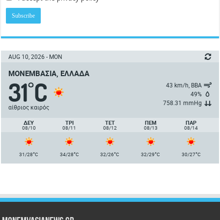
AUG 10, 2026 - MON
ΜΟΝΕΜΒΑΣΙΆ, ΕΛΛΆΔΑ
31
C
°
43 km/h, ΒΒΑ
49%
758.31 mmHg
αίθριος καιρός
ΔΕΥ
ΤΡΙ
ΤΕΤ
ΠΈΜ
ΠΑΡ
08/10
08/11
08/12
08/13
08/14
°
°
°
°
°
31/28
C
34/28
C
32/26
C
32/29
C
30/27
C