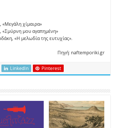
, «Μεγάλη χίμαιρα»
, «Σμύρνη μου αγαπημένη»
δάκη, «Η μελωδία της ευτυχίας».
Πηγή: naftemporiki.gr
LinkedIn
Pinterest