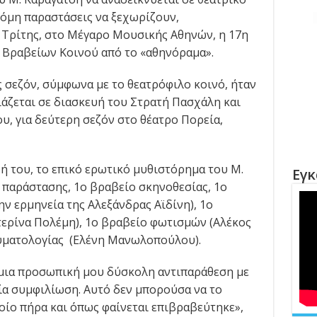
κόμη παραστάσεις να ξεχωρίζουν,
 Τρίτης, στο Μέγαρο Μουσικής Αθηνών, η 17η
 Βραβείων Κοινού από το «αθηνόραμα».
 σεζόν, σύμφωνα με το θεατρόφιλο κοινό, ήταν
άζεται σε διασκευή του Στρατή Πασχάλη και
, για δεύτερη σεζόν στο θέατρο Πορεία,
ή του, το επικό ερωτικό μυθιστόρημα του Μ.
Εγκ
παράστασης, 1ο βραβείο σκηνοθεσίας, 1ο
ην ερμηνεία της Αλεξάνδρας Αϊδίνη), 1ο
ερίνα Πολέμη), 1ο βραβείο φωτισμών (Αλέκος
δυματολογίας (Ελένη Μανωλοπούλου).
 μια προσωπική μου δύσκολη αντιπαράθεση με
μία συμφιλίωση. Αυτό δεν μπορούσα να το
οίο πήρα και όπως φαίνεται επιβραβεύτηκε»,