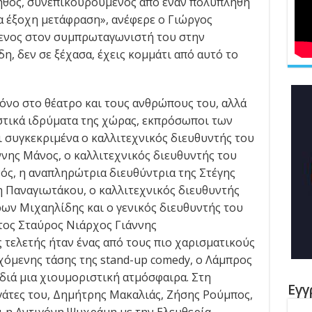
 ήθος, συνεπικουρούμενος από έναν πολυπληθή
α έξοχη μετάφραση», ανέφερε ο Γιώργος
ενος στον συμπρωταγωνιστή του στην
η, δεν σε ξέχασα, έχεις κομμάτι από αυτό το
όνο στο θέατρο και τους ανθρώπους του, αλλά
ιστικά ιδρύματα της χώρας, εκπρόσωποι των
ι συγκεκριμένα ο καλλιτεχνικός διευθυντής του
ης Μάνος, ο καλλιτεχνικός διευθυντής του
ός, η αναπληρώτρια διευθύντρια της Στέγης
 Παναγιωτάκου, ο καλλιτεχνικός διευθυντής
ων Μιχαηλίδης και ο γενικός διευθυντής του
τος Σταύρος Νιάρχος Γιάννης
τελετής ήταν ένας από τους πιο χαρισματικούς
όμενης τάσης της stand-up comedy, ο Λάμπρος
διά μια χιουμοριστική ατμόσφαιρα. Στη
Εγγ
άτες του, Δημήτρης Μακαλιάς, Ζήσης Ρούμπος,
ι η Αντιγόνη Ψυχράμη με την Ελευθερία