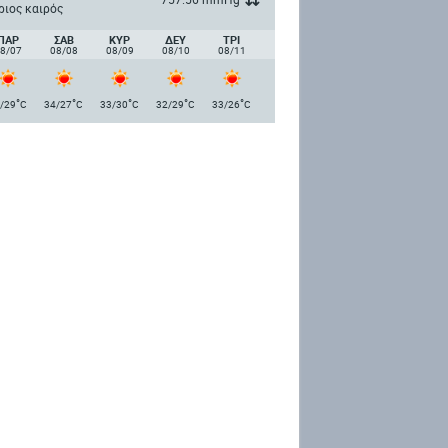
ριος καιρός
ΠΑΡ
ΣΑΒ
ΚΥΡ
ΔΕΥ
ΤΡΙ
8/07
08/08
08/09
08/10
08/11
°
°
°
°
°
/29
C
34/27
C
33/30
C
32/29
C
33/26
C