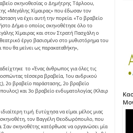
αβείο σκηνοθεσίας ο Δημήτρης Τάρλοου,
της «Μεγάλης Χίμαιρας» που έδωσαν τον
άσταση να έχει αυτή την πορεία. «Το βραβείο
ρήστο Δήμα ο οποίος σκηνοθέτησε όλο το
γάλης Χίμαιρας και στον Στρατή Πασχάλη ο
θεατρικό έργο βασισμένο στο μυθιστόρημα του
 που θα μείνει ως παρακαταθήκη»,
δείχτηκε το «Ένας άνθρωπος για όλες τις
ποσπώντας τέσσερα βραβεία, 1ου ανδρικού
), 2ο βραβείο παράστασης, 2ο βραβείο
ουλος) και 3ο βραβείο ενδυματολογίας (Κλαιρ
Κασ
Μο
 ιδιαίτερη τιμή. Ευτύχησα να είμαι μέλος μιας
 σκηνοθέτη, τον Βαγγέλη Θεοδωρόπουλο, που
α. Σαν σκηνοθέτης κατόρθωσε να οργανώσει μία