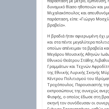
παράσταση με μέτρο, έμπνευση,
δυναμικό θίασο ηθοποιών και μι
Μιχαλακόπουλος και απευθυνόμ
παράσταση, είπε: «Γιώργο Μοσχίδ
βραβείο».
Η βραδιά ήταν αφιερωμένη όχι μ
και στα πέντε μεγαλύτερα πολιτ
οποίων απένειμαν τα βραβεία κα
Μεγάρου Μουσικής Αθηνών Ιωάνν
Εθνικού Θεάτρου Στάθης Λιβαθιν
Γραμμάτων και Τεχνών Αφροδίτη
της Εθνικής Λυρικής Σκηνής Μύρ
Κέντρου Πολιτισμού του Ιδρύμα
Τροχόπουλος. Παρουσιαστής της 
εκπροσώπους της συνεχώς ανερχ
Φισφής, ο οποίος έδωσε στη βρα
σκηνή τον συνόδευσαν οι συνεργ
Γιάννης Σαρακατσάνης, καθώς κα