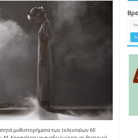
Βρε
γαπητά μυθιστορήματα των τελευταίων 60
υ Μ. Καραγάτση να αναδεικνύεται σε θεατρικό