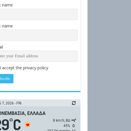
st name
t name
il
I accept the privacy policy
 7, 2026 - FRI
ΝΕΜΒΑΣΙΆ, ΕΛΛΆΔΑ
29
C
°
8 km/h, ΒΔ
45%
757.56 mmHg