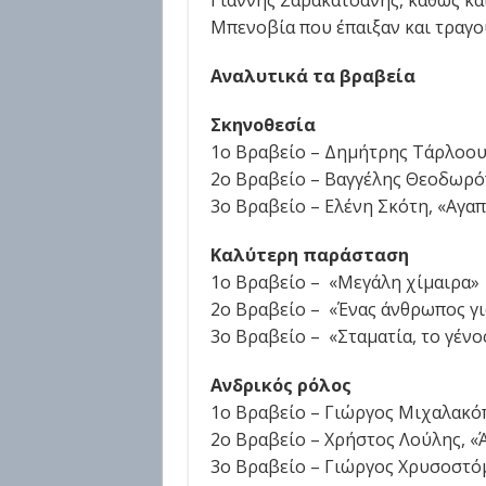
Μπενοβία που έπαιξαν και τραγο
Αναλυτικά τα βραβεία
Σκηνοθεσία
1o Βραβείο – Δημήτρης Τάρλοου
2ο Βραβείο – Βαγγέλης Θεοδωρόπ
3ο Βραβείο – Ελένη Σκότη, «Αγα
Καλύτερη παράσταση
1o Βραβείο – «Μεγάλη χίμαιρα»
2ο Βραβείο – «Ένας άνθρωπος για
3ο Βραβείο – «Σταματία, το γέν
Ανδρικός ρόλος
1o Βραβείο – Γιώργος Μιχαλακόπ
2ο Βραβείο – Χρήστος Λούλης, «
3ο Βραβείο – Γιώργος Χρυσοστόμ