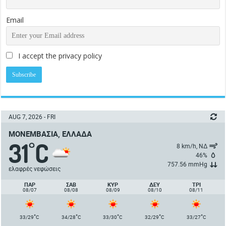
Email
I accept the privacy policy
AUG 7, 2026 - FRI
ΜΟΝΕΜΒΑΣΙΆ, ΕΛΛΆΔΑ
31
C
°
8 km/h, ΝΔ
46%
757.56 mmHg
ελαφρές νεφώσεις
ΠΑΡ
ΣΑΒ
ΚΥΡ
ΔΕΥ
ΤΡΙ
08/07
08/08
08/09
08/10
08/11
°
°
°
°
°
33/29
C
34/28
C
33/30
C
32/29
C
33/27
C