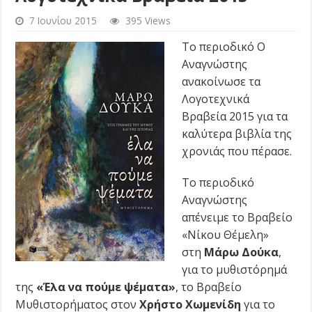
7 Ιουνίου 2015
395 Views
Το περιοδικό Ο
Αναγνώστης
ανακοίνωσε τα
Λογοτεχνικά
Βραβεία 2015 για τα
καλύτερα βιβλία της
χρονιάς που πέρασε.
Το περιοδικό
Αναγνώστης
απένειμε το Βραβείο
«Νίκου Θέμελη»
στη
Μάρω Δούκα
,
για το μυθιστόρημά
της
«Έλα να πούμε ψέματα»
, το Βραβείο
Μυθιστορήματος στον
Χρήστο Χωμενίδη
για το