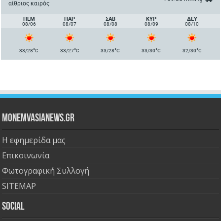
αίθριος καιρός
ΠΈΜ
ΠΑΡ
ΣΑΒ
ΚΥΡ
ΔΕΥ
08/06
08/07
08/08
08/09
08/10
°
°
°
°
°
33/28
C
33/27
C
33/28
C
33/30
C
32/30
C
Monemvasianews.gr
Η εφημερίδα μας
Επικοινωνία
Φωτογραφική Συλλογή
SITEMAP
Social