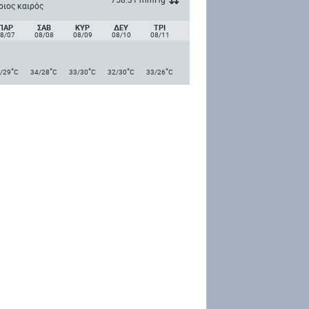
ριος καιρός
ΠΑΡ
ΣΑΒ
ΚΥΡ
ΔΕΥ
ΤΡΙ
8/07
08/08
08/09
08/10
08/11
°
°
°
°
°
/29
C
34/28
C
33/30
C
32/30
C
33/26
C