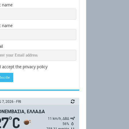
st name
t name
il
I accept the privacy policy
 7, 2026 - FRI
ΝΕΜΒΑΣΙΆ, ΕΛΛΆΔΑ
27
C
°
11 km/h, ΔΒΔ
56%
758.31 mmHg