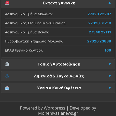
Έκτακτη Ανάγκη
Αστυνομικό Τμήμα Μολάων:
27320 22207
Αστυνομικός Σταθμός Μονεμβασίας:
27320 61210
Αστυνομικό Τμήμα Βοιών:
27340 22111
Πυροσβεστική Υπηρεσία Μολάων:
27320 23888
ΕΚΑΒ (Εθνικό Κέντρο):
166
Τοπική Αυτοδιοίκηση
Δήμος Μονεμβασίας (Έδρα):
27323 60500
Λιμενικά & Συγκοινωνίες
Δ.Ε. Μονεμβασίας (Γραφεία):
27323 60019
Λιμεναρχείο Μονεμβασίας:
27320 61266
Υγεία & Κοινή Ωφέλεια
ΚΕΠ Μολάων:
27323 60521
Λιμεναρχείο Νεάπολης:
27340 22228
Νοσοκομείο Μολάων:
27323 60100
ΚΕΠ Μονεμβασίας:
27323 60031
ΚΤΕΛ Λακωνίας (Σταθμός Μολάων):
27320 22209
Κέντρο Υγείας Νεάπολης:
27340 22500
Powered by
Wordpress
| Developed by
ΚΕΠ Βοιών:
27340 24087
Monemvasianews.gr
ΚΤΕΛ Λακωνίας (Σταθμός Μονεμβασίας):
27320 61752
Βλάβες ΔΕΔΔΗΕ (Ρεύμα):
800 4004000