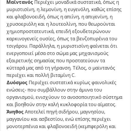
Μαϊντανός
Περιέχει μοναδικά συστατικά, όπως η
μυριστισίνη, η λεμονίνη, η ευγενόλη, καθώς επίσης
και φλαβονοειδή, όπως η απιΐνη, η απιγενίνη, η
χρυσοεριόλη και η λουτεολίνη, που θεωρούνται
χημιοπροστατευτικά, επειδή εξουδετερώνουν
καρκινογενείς ουσίες, όπως τα βενζοπυρένια του
τσιγάρου. Παράλληλα, η μυριστισίνη φαίνεται ότι
ενεργοποιεί μέσα στο σώμα μας μηχανισμούς
εξαιρετικής σημασίας που προστατεύουν τα
κύτταρά μας από τη γήρανση. Τέλος, o μαϊντανός
περιέχει και πολλή βιταμίνη C.
Δυόσμος
Περιέχει συστατικά κυρίως φαινολικές
ενώσεις- που συμβάλλουν στην άμυνα του
οργανισμού, ενισχύουν το ανοσοποιητικό σύστημα
και βοηθούν στην καλή κυκλοφορία του αίματος.
Άνηθος
Αποτελεί πηγή σιδήρου, μαγνησίου,
μαγγανίου και ασβε­στίου, ενώ επίσης περιέχει
μονοτερπένια και φλαβονοειδή (κεμπφερόλη και