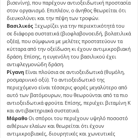
βισενίνη), που παρέχουν αντιοξειδωτική προστασία
στον οργανισμό. Επιπλέον, ο άνηθος θεωρείται ότι
διευκολύνει και την πέψη των τροφών.
Βασιλικός
Ξεχωρίζει για την περιεκτικότητά του
σε διάφορα συστατικά (βιοφλαβονοειδή, βολατιλικά
οξέα), που σύμφωνα με μελέτες προστα­τεύουν τα
κύτταρα από την οξείδωση κι έχουν αντιμικροβιακή
δράση. Επίσης, η ευγενόλη του βασιλικού έχει
αντιφλεγμονώδη δράση.
Ρίγανη
Είναι πλούσια σε αντιοξειδωτικά (θυμόλη,
ροσμαρινικό οξύ). Το αντιοξειδωτικό της
περιεχόμενο είναι τέσσερις φορές μεγαλύτερο από
αυτό των βατόμουρων, που θεω­ρούνται από τα πιο
αντιοξειδω­τικά φρούτα. Επίσης, περιέχει βιταμίνη Κ
και αντιβακτηριακά συστατικά.
Μάραθο
Οι σπόροι του περιέχουν υψηλό ποσοστό
αιθέριων ελαίων και θεωρείται ότι έχουν
αντιμικροβιακές, διουρητικές και χωνευτικές