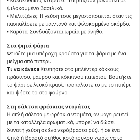
•
Κολοκυθάκια, ντομάτες: Ται­ριάζουν μοναδικά με
ψιλο­κομμένο βασιλικό.
•
Μελιτζάνες: Η γεύση τους μεγιστοποιείται όταν τις
πασπαλίσετε με μαϊντανό και ψιλοκομμένο σκόρδο.
•
Καρότα: Συνδυάζονται ωραία με άνηθο.
Στα ψητά ψάρια
Φτιάξτε μια υπέροχη κρούστα για τα ψάρια με ένα
μείγμα από πιπέρι.
Τι να κάνετε
Χτυπήστε στο μπλέντερ κόκκους
πράσινου, μαύρου και κόκκινου πιπεριού. Βουτήξτε
το ψάρι σε λευκό κρασί, πασπαλίστε το με το πιπέρι
και ψήστε το στο φούρνο.
Στη σάλτσα φρέσκιας ντομάτας
Η απλή σάλτσα με φρέσκια ντομάτα, αν μαγειρευτεί
με τα κατάλληλα αρωματικά, μπορεί να δώσει
δυνατή γεύση σε ένα νερόβραστο ρύζι ή σε ένα
ψητό ή βραστό στήθος κοτόπουλου χωρίς να το