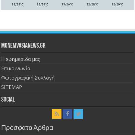
°
°
°
°
°
33/28
C
32/28
C
33/26
C
32/28
C
32/29
C
Monemvasianews.gr
Η εφημερίδα μας
Επικοινωνία
Φωτογραφική Συλλογή
SITEMAP
Social
Πρόσφατα Άρθρα