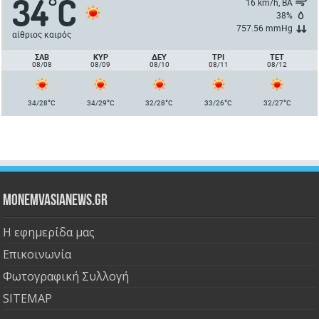
34
C
°
16 km/h, ΒΑ
38%
757.56 mmHg
αίθριος καιρός
ΣΑΒ
ΚΥΡ
ΔΕΥ
ΤΡΙ
ΤΕΤ
08/08
08/09
08/10
08/11
08/12
°
°
°
°
°
34/28
C
34/29
C
32/28
C
33/26
C
32/27
C
Monemvasianews.gr
Η εφημερίδα μας
Επικοινωνία
Φωτογραφική Συλλογή
SITEMAP