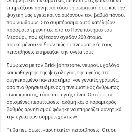
Οι αρνητικές πνευματικές πεποιθήσεις φαίνεται να
επηρεάζουν αρνητικά τόσο τη σωματική όσο και την
ψυχική
μας υγεία και να αυξάνουν τον βαθμό πόνου,
που νιώθουμε. Στο συμπέρασμα αυτό κατέληξαν
πρόσφατα ερευνητές από το Πανεπιστήμιο του
Μισούρι, που εξέτασαν σχεδόν 200 άτομα,
προκειμένου να δουν πώς οι πνευματικές τους
πεποιθήσεις επηρέαζαν την υγεία τους.
Σύμφωνα με τον Brick Johnstone, νευροψυχολόγο
και καθηγητής της ψυχολογίας της υγείας στο
συγκεκριμένο πανεπιστήμιο, «σε γενικές γραμμές,
όσο πιο θρησκευόμενος ή
πνευματικός
άνθρωπος
είναι κάποιος, τόσο πιο υγιής είναι. Ωστόσο, σε
ορισμένες περιπτώσεις, ακόμη και ο παραμικρός
βαθμός αρνητισμού φάνηκε να επηρεάζει αρνητικά
την υγεία των συμμετεχόντων».
Τι θα πει, όμως, «αρνητικές» πεποιθήσεις; Ότι οι