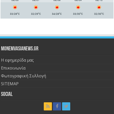
08/06
08/07
08/08
08/09
08/10
°
°
°
°
°
33/28
C
32/29
C
34/28
C
33/30
C
32/30
C
Monemvasianews.gr
Η εφημερίδα μας
Επικοινωνία
Φωτογραφική Συλλογή
SITEMAP
Social