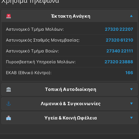
Χρήσιμα Τηλέφωνα
Έκτακτη Ανάγκη
Αστυνομικό Τμήμα Μολάων:
27320 22207
Αστυνομικός Σταθμός Μονεμβασίας:
27320 61210
Αστυνομικό Τμήμα Βοιών:
27340 22111
Πυροσβεστική Υπηρεσία Μολάων:
27320 23888
ΕΚΑΒ (Εθνικό Κέντρο):
166
Τοπική Αυτοδιοίκηση
Δήμος Μονεμβασίας (Έδρα):
27323 60500
Λιμενικά & Συγκοινωνίες
Δ.Ε. Μονεμβασίας (Γραφεία):
27323 60019
Λιμεναρχείο Μονεμβασίας:
27320 61266
Υγεία & Κοινή Ωφέλεια
ΚΕΠ Μολάων:
27323 60521
Λιμεναρχείο Νεάπολης:
27340 22228
Νοσοκομείο Μολάων:
27323 60100
ΚΕΠ Μονεμβασίας:
27323 60031
ΚΤΕΛ Λακωνίας (Σταθμός Μολάων):
27320 22209