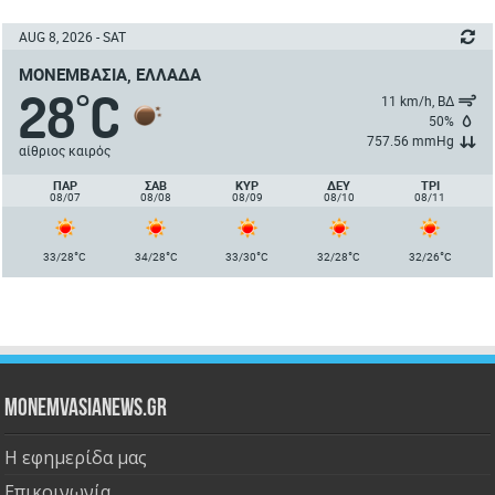
AUG 8, 2026 - SAT
ΜΟΝΕΜΒΑΣΙΆ, ΕΛΛΆΔΑ
28
C
°
11 km/h, ΒΔ
50%
757.56 mmHg
αίθριος καιρός
ΠΑΡ
ΣΑΒ
ΚΥΡ
ΔΕΥ
ΤΡΙ
08/07
08/08
08/09
08/10
08/11
°
°
°
°
°
33/28
C
34/28
C
33/30
C
32/28
C
32/26
C
Monemvasianews.gr
Η εφημερίδα μας
Επικοινωνία