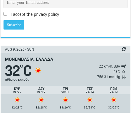
I accept the privacy policy
AUG 9, 2026 - SUN
ΜΟΝΕΜΒΑΣΙΆ, ΕΛΛΆΔΑ
32
C
°
22 km/h, ΒΒΑ
43%
758.31 mmHg
αίθριος καιρός
ΚΥΡ
ΔΕΥ
ΤΡΙ
ΤΕΤ
ΠΈΜ
08/09
08/10
08/11
08/12
08/13
°
°
°
°
°
32/28
C
32/28
C
33/26
C
32/28
C
32/29
C