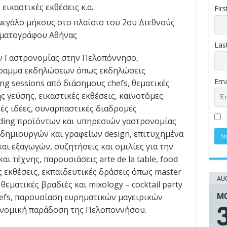
ικαστικές εκθέσεις κ.α.
Fir
μεγάλο μήκους στο πλαίσιο του 2ου Διεθνούς
ηματογράφου Αθήνας
Las
ν Γαστρονομίας στην Πελοπόννησο,
γραμμα εκδηλώσεων όπως εκδηλώσεις
Ema
ing sessions από διάσημους chefs, θεματικές
ς γεύσης, εικαστικές εκθέσεις, καινοτόμες
ές ιδέες, συναρπαστικές διαδρομές
ding προϊόντων και υπηρεσιών γαστρονομίας
δημιουργών και γραφείων design, επιτυχημένα
αι εξαγωγών, συζητήσεις και ομιλίες για την
ι τέχνης, παρουσιάσεις arte de la table, food
ς εκθέσεις, εκπαιδευτικές δράσεις όπως master
AUG
θεματικές βραδιές και mixology – cocktail party
ΜΟ
efs, παρουσίαση ευρηματικών μαγειρικών
νομική παράδοση της Πελοποννήσου.