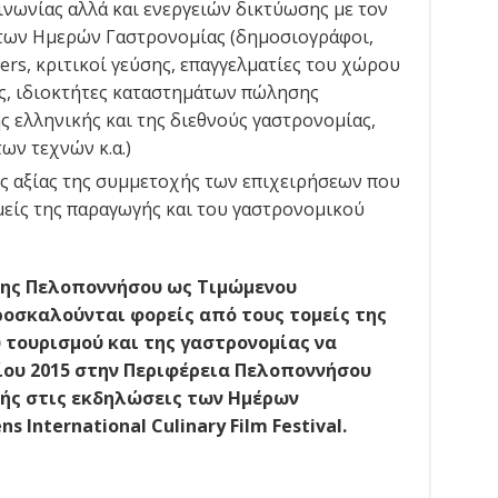
ινωνίας αλλά και ενεργειών δικτύωσης με τον
των Ημερών Γαστρονομίας (δημοσιογράφοι,
yers, κριτικοί γεύσης, επαγγελματίες του χώρου
ας, ιδιοκτήτες καταστημάτων πώλησης
ς ελληνικής και της διεθνούς γαστρονομίας,
ων τεχνών κ.α.)
ς αξίας της συμμετοχής των επιχειρήσεων που
είς της παραγωγής και του γαστρονομικού
της Πελοποννήσου ως Τιμώμενου
οσκαλούνται φορείς από τους τομείς της
 τουρισμού και της γαστρονομίας να
ίου 2015 στην Περιφέρεια Πελοποννήσου
χής στις εκδηλώσεις των Ημέρων
ens
International
Culinary
Film
Festival
.