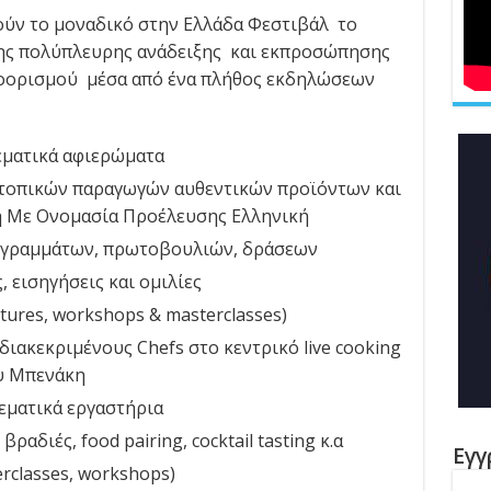
ούν το μοναδικό στην Ελλάδα Φεστιβάλ το
της πολύπλευρης ανάδειξης και εκπροσώπησης
οορισμού μέσα από ένα πλήθος εκδηλώσεων
εματικά αφιερώματα
τοπικών παραγωγών αυθεντικών προϊόντων και
 Με Ονομασία Προέλευσης Ελληνική
ογραμμάτων, πρωτοβουλιών, δράσεων
 εισηγήσεις και ομιλίες
tures, workshops & masterclasses)
ιακεκριμένους Chefs στο κεντρικό live cooking
ου Μπενάκη
θεματικά εργαστήρια
ραδιές, food pairing, cocktail tasting κ.α
Εγγ
rclasses, workshops)