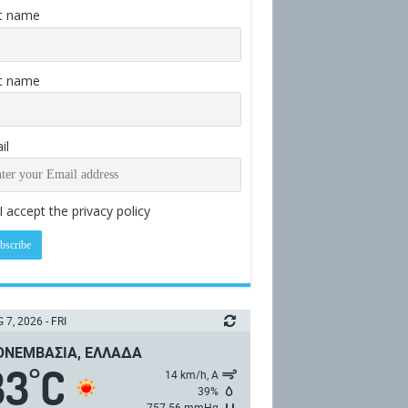
st name
t name
il
I accept the privacy policy
 7, 2026 - FRI
ΝΕΜΒΑΣΙΆ, ΕΛΛΆΔΑ
33
C
°
14 km/h, Α
39%
757.56 mmHg