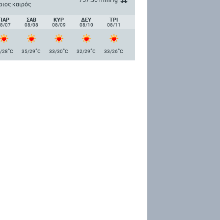
ριος καιρός
ΠΑΡ
ΣΑΒ
ΚΥΡ
ΔΕΥ
ΤΡΙ
8/07
08/08
08/09
08/10
08/11
°
°
°
°
°
/28
C
35/29
C
33/30
C
32/29
C
33/26
C