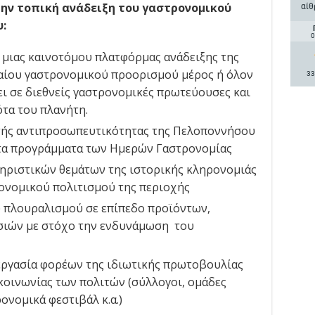
αίθ
 την τοπική ανάδειξη του γαστρονομικού
:
0
 μιας καινοτόμου πλατφόρμας ανάδειξης της
ίου γαστρονομικού προορισμού μέρος ή όλον
33
ει σε διεθνείς γαστρονομικές πρωτεύουσες και
τα του πλανήτη.
ατής αντιπροσωπευτικότητας της Πελοποννήσου
 τα προγράμματα των Ημερών Γαστρονομίας
ηριστικών θεμάτων της ιστορικής κληρονομιάς
ονομικού πολιτισμού της περιοχής
 πλουραλισμού σε επίπεδο προϊόντων,
εσιών με στόχο την ενδυνάμωση του
εργασία φορέων της ιδιωτικής πρωτοβουλίας
ς κοινωνίας των πολιτών (σύλλογοι, ομάδες
ονομικά φεστιβάλ κ.α.)