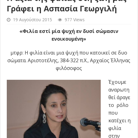
Γράφει η Ασπασία Γεωργιλή
19 Αυγούστου 2015
977 Views
«Φιλία εστί μία ψυχή εν δυσί σώμασιν
ενοικουμένη»
μτφρ: Η φιλία είναι μια ψυχή που κατοικεί σε δυο
σώματα. Αριστοτέλης, 384-322 π.Χ., Αρχαίος Έλληνας
φιλόσοφος
Έχουμε
αναρωτη
θεί άραγε
το ρόλο
που
κατέχει η
φιλία
στην