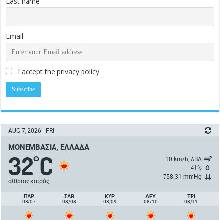
Last name
Email
I accept the privacy policy
AUG 7, 2026 - FRI
ΜΟΝΕΜΒΑΣΙΆ, ΕΛΛΆΔΑ
32
C
°
10 km/h, ΑΒΑ
41%
758.31 mmHg
αίθριος καιρός
ΠΑΡ
ΣΑΒ
ΚΥΡ
ΔΕΥ
ΤΡΙ
08/07
08/08
08/09
08/10
08/11