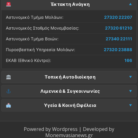
Έκτακτη Ανάγκη
Αστυνομικό Τμήμα Μολάων:
27320 22207
Αστυνομικός Σταθμός Μονεμβασίας:
27320 61210
Αστυνομικό Τμήμα Βοιών:
27340 22111
Πυροσβεστική Υπηρεσία Μολάων:
27320 23888
ΕΚΑΒ (Εθνικό Κέντρο):
166
Τοπική Αυτοδιοίκηση
Δήμος Μονεμβασίας (Έδρα):
27323 60500
Λιμενικά & Συγκοινωνίες
Δ.Ε. Μονεμβασίας (Γραφεία):
27323 60019
Λιμεναρχείο Μονεμβασίας:
27320 61266
Υγεία & Κοινή Ωφέλεια
ΚΕΠ Μολάων:
27323 60521
Λιμεναρχείο Νεάπολης:
27340 22228
Νοσοκομείο Μολάων:
27323 60100
ΚΕΠ Μονεμβασίας:
27323 60031
ΚΤΕΛ Λακωνίας (Σταθμός Μολάων):
27320 22209
Κέντρο Υγείας Νεάπολης:
27340 22500
Powered by
Wordpress
| Developed by
ΚΕΠ Βοιών:
27340 24087
Monemvasianews.gr
ΚΤΕΛ Λακωνίας (Σταθμός Μονεμβασίας):
27320 61752
Βλάβες ΔΕΔΔΗΕ (Ρεύμα):
800 4004000