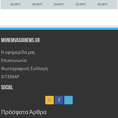
°
°
°
°
°
32/28
C
35/29
C
33/30
C
32/29
C
33/26
C
Monemvasianews.gr
Η εφημερίδα μας
Επικοινωνία
Φωτογραφική Συλλογή
SITEMAP
Social
Πρόσφατα Άρθρα