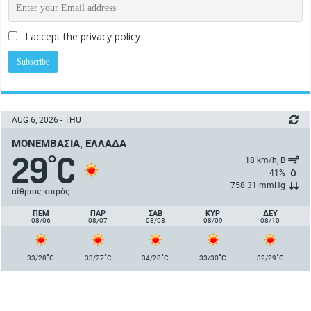
I accept the privacy policy
AUG 6, 2026 - THU
ΜΟΝΕΜΒΑΣΙΆ, ΕΛΛΆΔΑ
29
C
°
18 km/h, Β
41%
758.31 mmHg
αίθριος καιρός
ΠΈΜ
ΠΑΡ
ΣΑΒ
ΚΥΡ
ΔΕΥ
08/06
08/07
08/08
08/09
08/10
°
°
°
°
°
33/28
C
33/27
C
34/28
C
33/30
C
32/29
C