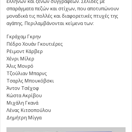
ελλήνων και ξένων συγγραφέων. Σελίδες με
σπαράγματα πεζών και στίχων, που αποτυπώνουν
μοναδικά τις πολλές και διαφορετικές πτυχές της
αγάπης. Περιλαμβάνονται κείμενα των:
Γκράχαμ Γκρην
Πέδρο Χουάν Γκουτιέρες
Ρέιμοντ Κάρβερ
Χένρι Μίλερ
Άλις Μονρό
Τζούλιαν Μπαρνς
Τσαρλς Μπουκόβσκι
Άντον Τσέχοφ
Κώστα Ακρίβου
Μιχάλη Γκανά
Λένας Κιτσοπούλου
Δημήτρη Μίγγα