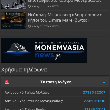
επιστρέφει στο Κάστρο Μονεμβασίας
7 Αυγούστου 2026
Νεάπολη: Με μουσική πλημμύρισαν οι
κήποι του Limira Mare (βίντεο)
7 Αυγούστου 2026
Χρήσιμα Τηλέφωνα
Έκτακτη Ανάγκη
Αστυνομικό Τμήμα Μολάων:
27320 22207
Αστυνομικός Σταθμός Μονεμβασίας:
27320 61210
Αστυνομικό Τμήμα Βοιών:
27340 22111