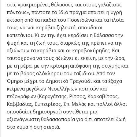
στις «µακρισµένες θάλασσες και στους γαλάζιους
πόντους», πάντοτε το ίδιο πράγµα απαιτεί η υγρή
έκταση από τα παιδιά του Ποσειδώνα και τα πλοία
τους: να ’ναι καράβια ζηλευτά, σπουδαίοι
καπετάνιοι. Κι αν την έχει κερδίσει η θάλασσα την
ψυχή και τη ζωή τους, διαρκώς της πρέπει να την
αξιώνουν τα καράβια και οι καραβοκύρηδες. Και
ταυτόχρονα να τους αξιώνει κι εκείνη, µε την ώρα,
µε τη µέρα, µε την κρίσιµη απόφαση της στιγµής και
µε το βάρος ολόκληρου του ταξιδιού. Από τον
Όµηρο µέχρι το Δηµοτικό Τραγούδι και τα έξοχα
κείµενα µεγάλων Νεοελλήνων ποιητών και
πεζογράφων (Καραγάτσης, Ρίτσος, Καρκαβίτσας,
Καββαδίας, Εµπειρίκος, Σπ. Μελάς και πολλοί άλλοι
σπουδαίοι δηµιουργοί) συντίθεται µια
αξιανάγνωστη θαλασσοπορία για ό,τι αποτελεί ζωή
στο κύµα ή στη στεριά.