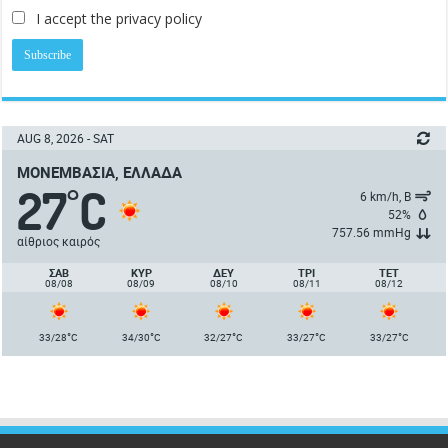
I accept the privacy policy
AUG 8, 2026 - SAT
ΜΟΝΕΜΒΑΣΙΆ, ΕΛΛΆΔΑ
27
C
°
6 km/h, Β
52%
757.56 mmHg
αίθριος καιρός
ΣΑΒ
ΚΥΡ
ΔΕΥ
ΤΡΙ
ΤΕΤ
08/08
08/09
08/10
08/11
08/12
°
°
°
°
°
33/28
C
34/30
C
32/27
C
33/27
C
33/27
C