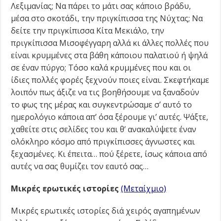
Λεξιμανίας; Να πάρει το μάτι σας κάποιο βράδυ,
μέσα στο σκοτάδι, την πριγκίπισσα της Νύχτας; Να
δείτε την πριγκίπισσα Κίτα Μεκιάλο, την
πριγκίπισσα Μισοφέγγαρη αλλά κι άλλες πολλές που
είναι κρυμμένες στα βάθη κάποιου παλατιού ή ψηλά
σε έναν πύργο; Τόσο καλά κρυμμένες που και οι
ίδιες πολλές φορές ξεχνούν ποιες είναι. Σκεφτήκαμε
λοιπόν πως άξιζε να τις βοηθήσουμε να ξαναδούν
το φως της μέρας και συγκεντρώσαμε σ’ αυτό το
ημερολόγιο κάποια απ’ όσα ξέρουμε γι’ αυτές. Ψάξτε,
χαθείτε στις σελίδες του και θ’ ανακαλύψετε έναν
ολόκληρο κόσμο από πριγκίπισσες άγνωστες και
ξεχασμένες. Κι έπειτα… πού ξέρετε, ίσως κάποια από
αυτές να σας θυμίζει τον εαυτό σας…
Μικρές ερωτικές ιστορίες
(Μεταίχμιο)
Μικρές ερωτικές ιστορίες διά χειρός αγαπημένων