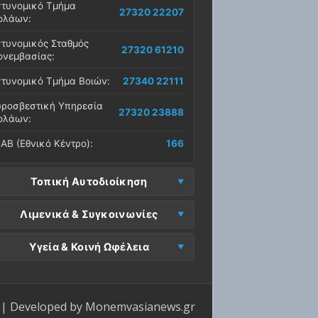
τυνομικό Τμήμα
27320 22207
ολάων:
τυνομικός Σταθμός
27320 61210
νεμβασίας:
τυνομικό Τμήμα Βοιών:
27340 22111
ροσβεστική Υπηρεσία
27320 23888
ολάων:
ΑΒ (Εθνικό Κέντρο):
166
Τοπική Αυτοδιοίκηση
μος Μονεμβασίας
Λιμενικά & Συγκοινωνίες
27323 60500
δρα):
μεναρχείο
Ε. Μονεμβασίας
Υγεία & Κοινή Ωφέλεια
27320 61266
27323 60019
νεμβασίας:
ραφεία):
σοκομείο Μολάων:
27323 60100
μεναρχείο Νεάπολης:
27340 22228
ΕΠ Μολάων:
27323 60521
ντρο Υγείας Νεάπολης:
27340 22500
ΕΛ Λακωνίας (Σταθμός
| Developed by
Monemvasianews.gr
Π Μονεμβασίας:
27323 60031
27320 22209
λάων):