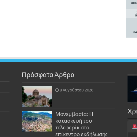
σπο
0
34
Πρόσφατα Άρθρα
8 Αυγούστου 2026
Χρ
Μονεμβασία: Η
κατασκευή του
τελεφερίκ στο
επίκεντρο εκδήλωσης