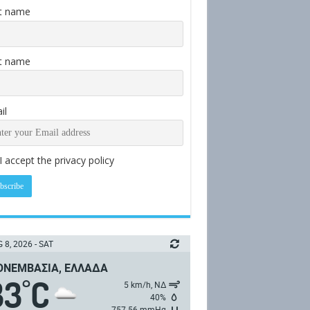
st name
t name
il
I accept the privacy policy
 8, 2026 - SAT
ΝΕΜΒΑΣΙΆ, ΕΛΛΆΔΑ
33
C
°
5 km/h, ΝΔ
40%
757.56 mmHg