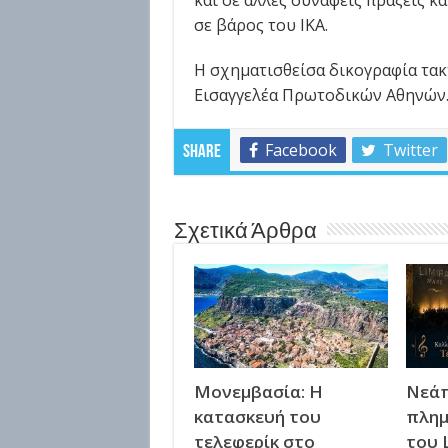
και σε άλλες συναφείς πράξεις κ
σε βάρος του ΙΚΑ.
Η σχηματισθείσα δικογραφία τακ
Εισαγγελέα Πρωτοδικών Αθηνών
Facebook
Twitter
Share
Σχετικά Άρθρα
Μονεμβασία: Η
Νεάπ
κατασκευή του
πλημ
τελεφερίκ στο
του 