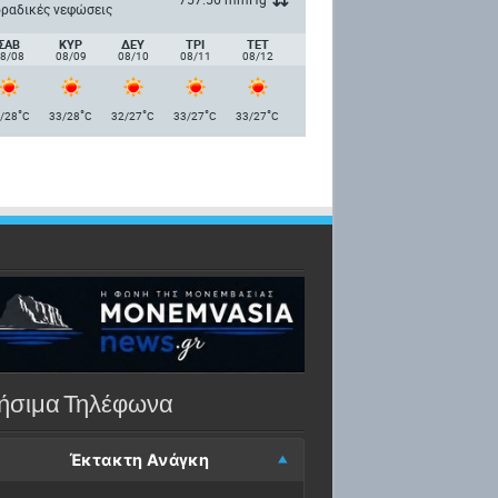
ραδικές νεφώσεις
ΣΑΒ
ΚΥΡ
ΔΕΥ
ΤΡΙ
ΤΕΤ
8/08
08/09
08/10
08/11
08/12
°
°
°
°
°
/28
C
33/28
C
32/27
C
33/27
C
33/27
C
ήσιμα Τηλέφωνα
Έκτακτη Ανάγκη