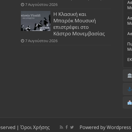
Ασ
7 Αυγούστου 2026
Μ
Η Κλασική και
Ασ
Μπαρόκ Μουσική
Μο
επιστρέφει στο
Κάστρο Μονεμβασίας
Ασ
7 Αυγούστου 2026
Πυ
Μ
ΕΚ
Δή
(Έ
Λι
Δ.
Μο
(Γ
Νο
Λι
Κ
Κέ
ΚΤ
eserved |
Όροι Χρήσης
Powered by
Wordpress
ΚΕ
Μο