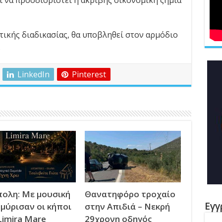
αι να προσδιοριστεί η ακριβής οικονομική ζημιά
τικής διαδικασίας, θα υποβληθεί στον αρμόδιο
.
LinkedIn
Pinterest
ολη: Με μουσική
Θανατηφόρο τροχαίο
Εγγ
μύρισαν οι κήποι
στην Απιδιά – Νεκρή
Limira Mare
29χρονη οδηγός