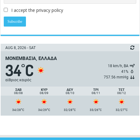
I accept the privacy policy
AUG 8, 2026 - SAT
ΜΟΝΕΜΒΑΣΙΆ, ΕΛΛΆΔΑ
34
C
°
18 km/h, ΒΑ
41%
757.56 mmHg
αίθριος καιρός
ΣΑΒ
ΚΥΡ
ΔΕΥ
ΤΡΙ
ΤΕΤ
08/08
08/09
08/10
08/11
08/12
°
°
°
°
°
34/28
C
34/29
C
32/28
C
33/26
C
32/27
C