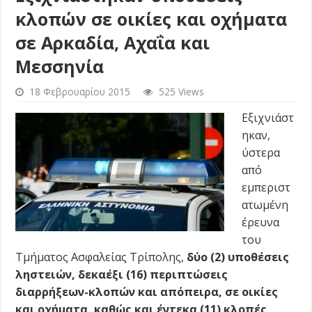
κλοπών σε οικίες και οχήματα
σε Αρκαδία, Αχαΐα και
Μεσσηνία
18 Φεβρουαρίου 2015
525 Views
Εξιχνιάστ
ηκαν,
ύστερα
από
εμπεριστ
ατωμένη
έρευνα
του
Τμήματος Ασφαλείας Τρίπολης,
δύο (2) υποθέσεις
ληστειών, δεκαέξι (16) περιπτώσεις
διαρρήξεων-κλοπών και απόπειρα, σε οικίες
και οχήματα, καθώς και έντεκα (11) κλοπές