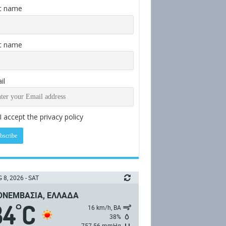
st name
t name
il
I accept the privacy policy
 8, 2026 - SAT
ΝΕΜΒΑΣΙΆ, ΕΛΛΆΔΑ
34
C
°
16 km/h, ΒΑ
38%
757.56 mmHg