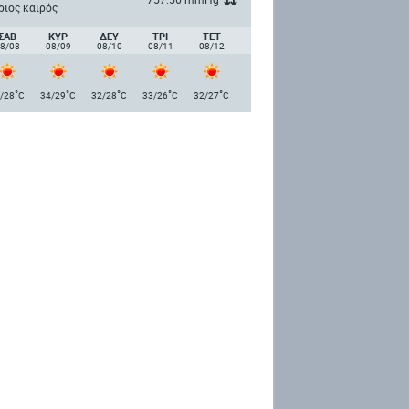
ριος καιρός
ΣΑΒ
ΚΥΡ
ΔΕΥ
ΤΡΙ
ΤΕΤ
8/08
08/09
08/10
08/11
08/12
°
°
°
°
°
/28
C
34/29
C
32/28
C
33/26
C
32/27
C