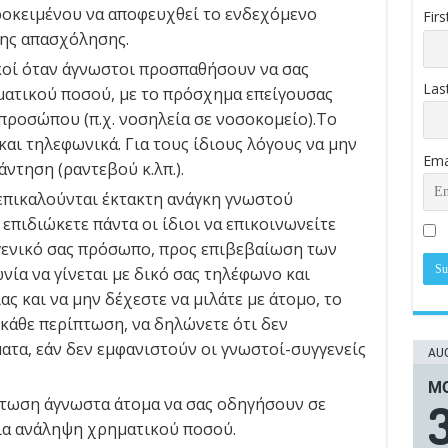
ροκειμένου να αποφευχθεί το ενδεχόμενο
Fir
της απασχόλησης.
ικοί όταν άγνωστοι προσπαθήσουν να σας
Las
ματικού ποσού, με το πρόσχημα επείγουσας
προσώπου (π.χ. νοσηλεία σε νοσοκομείο).Το
αι τηλεφωνικά. Για τους ίδιους λόγους να μην
Ema
ντηση (ραντεβού κ.λπ.).
επικαλούνται έκτακτη ανάγκη γνωστού
επιδιώκετε πάντα οι ίδιοι να επικοινωνείτε
γενικό σας πρόσωπο, προς επιβεβαίωση των
νία να γίνεται με δικό σας τηλέφωνο και
ς και να μην δέχεστε να μιλάτε με άτομο, το
 κάθε περίπτωση, να δηλώνετε ότι δεν
ατα, εάν δεν εμφανιστούν οι γνωστοί-συγγενείς
AUG
ΜΟ
πτωση άγνωστα άτομα να σας οδηγήσουν σε
ια ανάληψη χρηματικού ποσού.