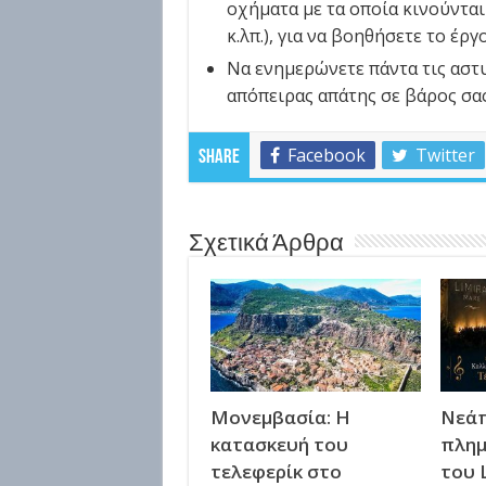
οχήματα με τα οποία κινούντα
κ.λπ.), για να βοηθήσετε το έρ
Να ενημερώνετε πάντα τις αστ
απόπειρας απάτης σε βάρος σας
Facebook
Twitter
Share
Σχετικά Άρθρα
Μονεμβασία: Η
Νεάπ
κατασκευή του
πλημ
τελεφερίκ στο
του 