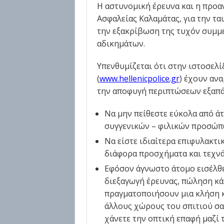
Η αστυνομική έρευνα και η προα
Ασφαλείας Καλαμάτας, για την τα
την εξακρίβωση της τυχόν συμμ
αδικημάτων.
Υπενθυμίζεται ότι στην ιστοσελ
(
www.hellenicpolice.gr
) έχουν αν
την αποφυγή περιπτώσεων εξαπά
Να μην πείθεστε εύκολα από άτ
συγγενικών – φιλικών προσώπ
Να είστε ιδιαίτερα επιφυλακτι
διάφορα προσχήματα και τεχνάσ
Εφόσον άγνωστο άτομο εισέλθει
διεξαγωγή έρευνας, πώληση κά
πραγματοποιήσουν μια κλήση κ.
άλλους χώρους του σπιτιού σας
χάνετε την οπτική επαφή μαζί 