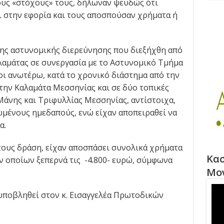
ους «στόχους» τους, δήλωναν ψευδώς ότι
 στην εφορία και τους αποσπούσαν χρήματα ή
.
ης αστυνομικής διερεύνησης που διεξήχθη από
λαμάτας σε συνεργασία με το Αστυνομικό Τμήμα
οι ανωτέρω, κατά το χρονικό διάστημα από την
 στην Καλαμάτα Μεσσηνίας και σε δύο τοπικές
άνης και Τριφυλλίας Μεσσηνίας, αντίστοιχα,
ιωμένους ημεδαπούς, ενώ είχαν αποπειραθεί να
α.
ους δράση, είχαν αποσπάσει συνολικά χρήματα
Κασ
ν οποίων ξεπερνά τις -4.800- ευρώ, σύμφωνα
Μο
υποβληθεί στον κ. Εισαγγελέα Πρωτοδικών