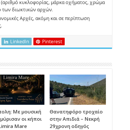
ι (αριθμό κυκλοφορίας, μάρκα οχήματος, χρώμα
γο των διωκτικών αρχών.
υνομικές Αρχές, ακόμη και σε περίπτωση
.
LinkedIn
Pinterest
ολη: Με μουσική
Θανατηφόρο τροχαίο
μύρισαν οι κήποι
στην Απιδιά – Νεκρή
Limira Mare
29χρονη οδηγός