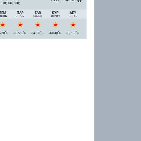
ριος καιρός
ΠΈΜ
ΠΑΡ
ΣΑΒ
ΚΥΡ
ΔΕΥ
8/06
08/07
08/08
08/09
08/10
°
°
°
°
°
/28
C
33/28
C
34/28
C
33/30
C
32/30
C