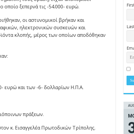
Fir
 οποίο ξεπερνά τις -54.000- ευρώ.
οιήθηκαν, οι αστυνομικοί βρήκαν και
Las
σαφικών, ηλεκτρονικών συσκευών και
οϊόντα κλοπής, μέρος των οποίων αποδόθηκαν
Ema
καν:
- ευρώ και των -6- δολλαρίων Η.Π.Α.
AUG
ξιόποινων πράξεων.
ΜΟ
τον κ. Εισαγγελέα Πρωτοδικών Τρίπολης.