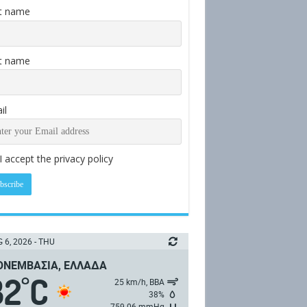
st name
t name
il
I accept the privacy policy
 6, 2026 - THU
ΝΕΜΒΑΣΙΆ, ΕΛΛΆΔΑ
32
C
°
25 km/h, ΒΒΑ
38%
759.06 mmHg