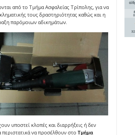
αίθ
νται από το Τμήμα Ασφαλείας Τρίπολης, για να
γκληματικής τους δραστηριότητας καθώς και η
0
ραξη παρόμοιων αδικημάτων.
32
ουν υποστεί κλοπές και διαρρήξεις ή δεν
α περιστατικά να προσέλθουν στο
Τμήμα