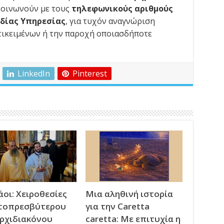
ικοινωνούν με τους
τηλεφωνικούς αριθμούς
ιδίας Υπηρεσίας
, για τυχόν αναγνώριση
τικειμένων ή την παροχή οποιασδήποτε
LinkedIn
Pinterest
οι: Χειροθεσίες
Μια αληθινή ιστορία
τοπρεσβύτερου
για την Caretta
Αρχιδιακόνου
caretta: Με επιτυχία η