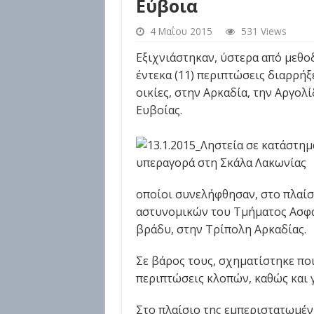
Εύβοια
4 Μαΐου 2015
531 Views
Εξιχνιάστηκαν, ύστερα από μεθο
έντεκα (11) περιπτώσεις διαρρήξ
οικίες, στην Αρκαδία, την Αργολί
Ευβοίας.
οποίοι συνελήφθησαν, στο πλαί
αστυνομικών του Τμήματος Ασφαλ
βράδυ, στην Τρίπολη Αρκαδίας.
Σε βάρος τους, σχηματίστηκε ποι
περιπτώσεις κλοπών, καθώς και γ
Στο πλαίσιο της εμπεριστατωμέν