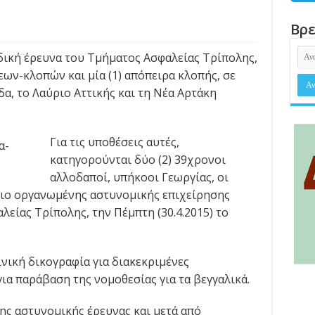
Βρε
δική έρευνα του Τμήματος Ασφαλείας Τρίπολης,
εων-κλοπών και μία (1) απόπειρα κλοπής, σε
δα, το Λαύριο Αττικής και τη Νέα Αρτάκη
Για τις υποθέσεις αυτές,
κατηγορούνται δύο (2) 39χρονοι
αλλοδαποί, υπήκοοι Γεωργίας, οι
σιο οργανωμένης αστυνομικής επιχείρησης
είας Τρίπολης, την Πέμπτη (30.4.2015) το
νική δικογραφία για διακεκριμένες
ια παράβαση της νομοθεσίας για τα βεγγαλικά.
ης αστυνομικής έρευνας και μετά από