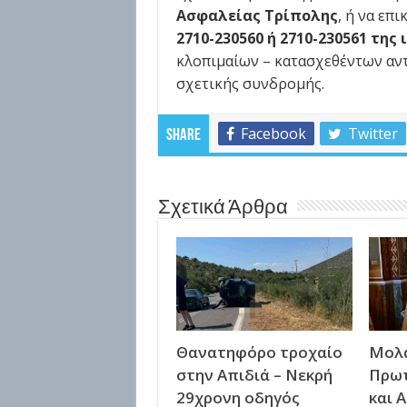
Ασφαλείας Τρίπολης
, ή να επ
2710-230560
ή 2710-230561 της 
κλοπιμαίων – κατασχεθέντων αν
σχετικής συνδρομής.
Facebook
Twitter
Share
Σχετικά Άρθρα
Θανατηφόρο τροχαίο
Μολά
στην Απιδιά – Νεκρή
Πρω
29χρονη οδηγός
και 