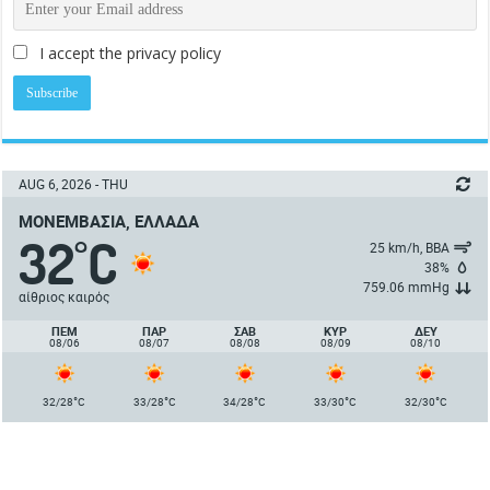
I accept the privacy policy
AUG 6, 2026 - THU
ΜΟΝΕΜΒΑΣΙΆ, ΕΛΛΆΔΑ
32
C
°
25 km/h, ΒΒΑ
38%
759.06 mmHg
αίθριος καιρός
ΠΈΜ
ΠΑΡ
ΣΑΒ
ΚΥΡ
ΔΕΥ
08/06
08/07
08/08
08/09
08/10
°
°
°
°
°
32/28
C
33/28
C
34/28
C
33/30
C
32/30
C