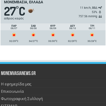
ΜΟΝΕΜΒΑΣΙΆ, ΕΛΛΆΔΑ
27
C
°
11 km/h, ΒΒΔ
53%
757.56 mmHg
αίθριος καιρός
ΠΑΡ
ΣΑΒ
ΚΥΡ
ΔΕΥ
ΤΡΙ
08/07
08/08
08/09
08/10
08/11
°
°
°
°
°
32/29
C
34/27
C
33/30
C
32/29
C
33/26
C
Monemvasianews.gr
Η εφημερίδα μας
Επικοινωνία
Φωτογραφική Συλλογή
SITEMAP