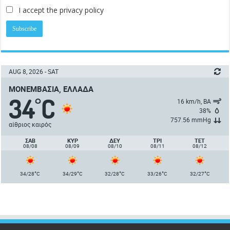
I accept the privacy policy
AUG 8, 2026 - SAT
ΜΟΝΕΜΒΑΣΙΆ, ΕΛΛΆΔΑ
34
C
°
16 km/h, ΒΑ
38%
757.56 mmHg
αίθριος καιρός
ΣΑΒ
ΚΥΡ
ΔΕΥ
ΤΡΙ
ΤΕΤ
08/08
08/09
08/10
08/11
08/12
°
°
°
°
°
34/28
C
34/29
C
32/28
C
33/26
C
32/27
C