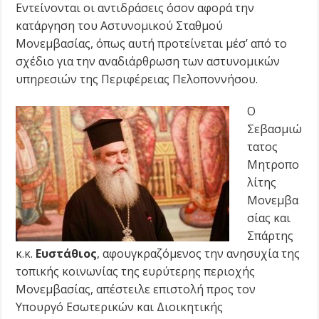
Εντείνονται οι αντιδράσεις όσον αφορά την
κατάργηση του Αστυνομικού Σταθμού
Μονεμβασίας, όπως αυτή προτείνεται μέσ’ από το
σχέδιο για την αναδιάρθρωση των αστυνομικών
υπηρεσιών της Περιφέρειας Πελοποννήσου.
Ο
Σεβασμιώ
τατος
Μητροπο
λίτης
Μονεμβα
σίας και
Σπάρτης
κ.κ.
Ευστάθιος
, αφουγκραζόμενος την ανησυχία της
τοπικής κοινωνίας της ευρύτερης περιοχής
Μονεμβασίας, απέστειλε επιστολή προς τον
Υπουργό Εσωτερικών και Διοικητικής