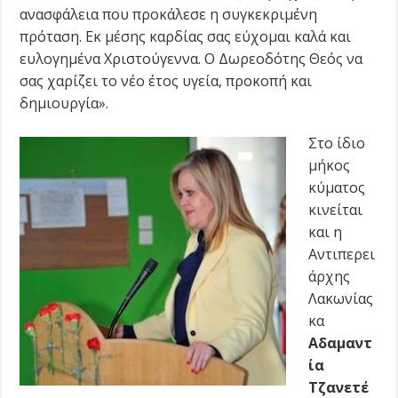
ανασφάλεια που προκάλεσε η συγκεκριμένη
πρόταση. Εκ μέσης καρδίας σας εύχομαι καλά και
ευλογημένα Χριστούγεννα. Ο Δωρεοδότης Θεός να
σας χαρίζει το νέο έτος υγεία, προκοπή και
δημιουργία».
Στο ίδιο
μήκος
κύματος
κινείται
και η
Αντιπερει
άρχης
Λακωνίας
κα
Αδαμαντ
ία
Τζανετέ