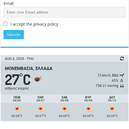
Email
I accept the privacy policy
AUG 6, 2026 - THU
ΜΟΝΕΜΒΑΣΙΆ, ΕΛΛΆΔΑ
27
C
°
15 km/h, ΒΒΔ
43%
758.31 mmHg
αίθριος καιρός
ΠΈΜ
ΠΑΡ
ΣΑΒ
ΚΥΡ
ΔΕΥ
08/06
08/07
08/08
08/09
08/10
°
°
°
°
°
33/28
C
33/27
C
34/28
C
33/30
C
32/29
C