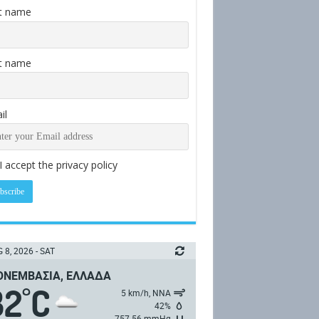
st name
t name
il
I accept the privacy policy
 8, 2026 - SAT
ΝΕΜΒΑΣΙΆ, ΕΛΛΆΔΑ
32
C
°
5 km/h, ΝΝΑ
42%
757.56 mmHg