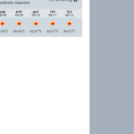
ραδικές νεφώσεις
ΣΑΒ
ΚΥΡ
ΔΕΥ
ΤΡΙ
ΤΕΤ
8/08
08/09
08/10
08/11
08/12
°
°
°
°
°
/29
C
33/28
C
32/27
C
33/27
C
33/27
C