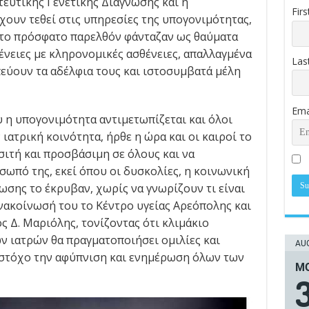
ευτικής Γενετικής Διάγνωσης και η
Fir
χουν τεθεί στις υπηρεσίες της υπογονιμότητας,
στο πρόσφατο παρελθόν φάνταζαν ως θαύματα
γένειες με κληρονομικές ασθένειες, απαλλαγμένα
Las
πεύουν τα αδέλφια τους και ιστοσυμβατά μέλη
Ema
 η υπογονιμότητα αντιμετωπίζεται και όλοι
ιατρική κοινότητα, ήρθε η ώρα και οι καιροί το
σιτή και προσβάσιμη σε όλους και να
πό της, εκεί όπου οι δυσκολίες, η κοινωνική
ωσης το έκρυβαν, χωρίς να γνωρίζουν τι είναι
ανακοίνωσή του το Κέντρο υγείας Αρεόπολης και
 Δ. Μαριόλης, τονίζοντας ότι κλιμάκιο
ν ιατρών θα πραγματοποιήσει ομιλίες και
AUG
 στόχο την αφύπνιση και ενημέρωση όλων των
ΜΟ