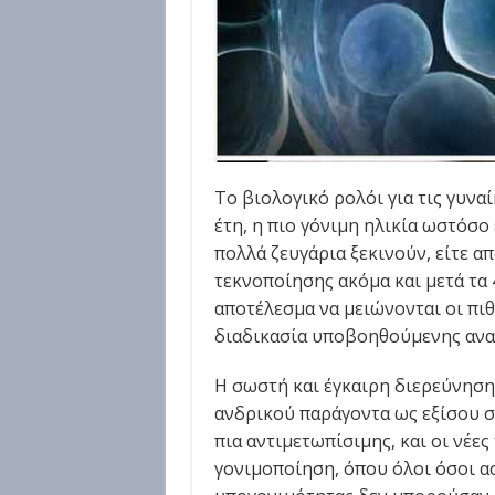
Το βιολογικό ρολόι για τις γυναί
έτη, η πιο γόνιμη ηλικία ωστόσο ε
πολλά ζευγάρια ξεκινούν, είτε α
τεκνοποίησης ακόμα και μετά τα 4
αποτέλεσμα να μειώνονται οι πι
διαδικασία υποβοηθούμενης ανα
Η σωστή και έγκαιρη διερεύνηση
ανδρικού παράγοντα ως εξίσου σ
πια αντιμετωπίσιμης, και οι νέες
γονιμοποίηση, όπου όλοι όσοι α