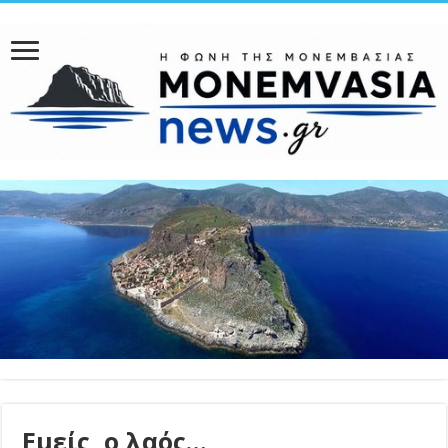
Εμείς, ο λαός…