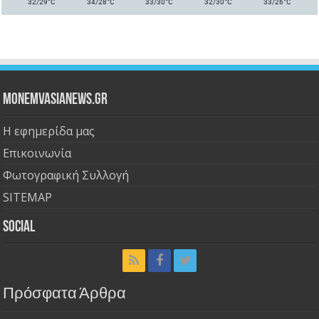
°
°
°
°
°
32/29
C
34/28
C
33/30
C
32/30
C
33/26
C
Monemvasianews.gr
Η εφημερίδα μας
Επικοινωνία
Φωτογραφική Συλλογή
SITEMAP
Social
Πρόσφατα Άρθρα