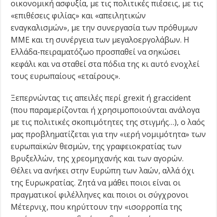
οικονομική ασφυξία, με τις πολιτικές πιέσεις, με τις
«επιθέσεις φιλίας» και «απειλητικών
εναγκαλισμών», με την συνεργασία των πρόθυμων
ΜΜΕ και τη συνέργεια των μεγαλοεργολάβων. Η
Ελλάδα-πειραματόζωο προσπαθεί να σηκώσει
κεφάλι και να σταθεί στα πόδια της κι αυτό ενοχλεί
τους ευρωπαίους «εταίρους».
Ξεπερνώντας τις απειλές περί grexit ή graccident
(που παραμερίζονται ή χρησιμοποιούνται ανάλογα
με τις πολιτικές σκοπιμότητες της στιγμής…), ο λαός
μας προβληματίζεται για την «ιερή νομιμότητα» των
ευρωπαϊκών θεσμών, της γραφειοκρατίας των
Βρυξελλών, της χρεομηχανής και των αγορών.
Θέλει να ανήκει στην Ευρώπη των λαών, αλλά όχι
της Ευρωκρατίας. Ζητά να μάθει ποιοι είναι οι
πραγματικοί φιλέλληνες και ποιοι οι σύγχρονοι
Μέτερνιχ, που κηρύττουν την «ισορροπία της