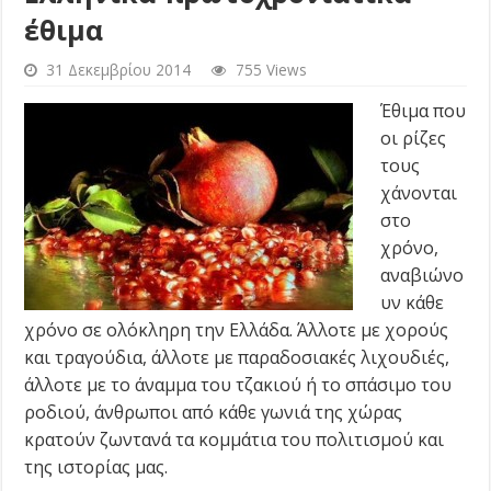
έθιμα
31 Δεκεμβρίου 2014
755 Views
Έθιμα που
οι ρίζες
τους
χάνονται
στο
χρόνο,
αναβιώνο
υν κάθε
χρόνο σε ολόκληρη την Ελλάδα. Άλλοτε με χορούς
και τραγούδια, άλλοτε με παραδοσιακές λιχουδιές,
άλλοτε με το άναμμα του τζακιού ή το σπάσιμο του
ροδιού, άνθρωποι από κάθε γωνιά της χώρας
κρατούν ζωντανά τα κομμάτια του πολιτισμού και
της ιστορίας μας.