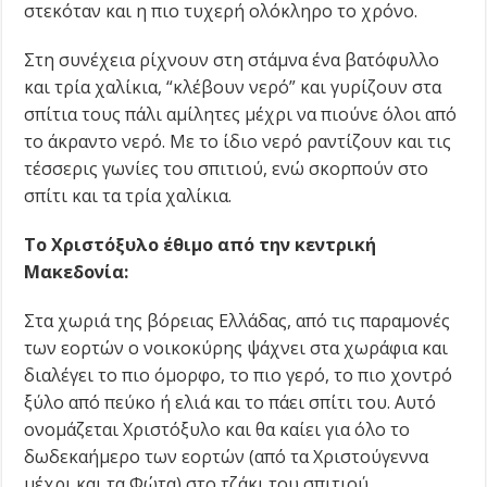
στεκόταν και η πιο τυχερή ολόκληρο το χρόνο.
Στη συνέχεια ρίχνουν στη στάμνα ένα βατόφυλλο
και τρία χαλίκια, “κλέβουν νερό” και γυρίζουν στα
σπίτια τους πάλι αμίλητες μέχρι να πιούνε όλοι από
το άκραντο νερό. Με το ίδιο νερό ραντίζουν και τις
τέσσερις γωνίες του σπιτιού, ενώ σκορπούν στο
σπίτι και τα τρία χαλίκια.
Το Χριστόξυλο έθιμο από την κεντρική
Μακεδονία:
Στα χωριά της βόρειας Ελλάδας, από τις παραμονές
των εορτών ο νοικοκύρης ψάχνει στα χωράφια και
διαλέγει το πιο όμορφο, το πιο γερό, το πιο χοντρό
ξύλο από πεύκο ή ελιά και το πάει σπίτι του. Αυτό
ονομάζεται Χριστόξυλο και θα καίει για όλο το
δωδεκαήμερο των εορτών (από τα Χριστούγεννα
μέχρι και τα Φώτα) στο τζάκι του σπιτιού.