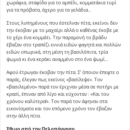
χωράφια, σταφίδα για το αμπέλι, κομματάκια τυρί
για τα πρόβατα, άχερο για τα γελάδια…
Στους λυπημένους που έστελναν πίτα, εκείνοι δεν
την έκοβαν με το μαχαίρι αλλά ο καθένας έκοβε με
το χέρι ένα κομμάτι. Την παραμονή το βράδυ
έβαζαν στο τραπέζι εννιά ειδών φαγητά και πολλών
ειδών οπωρικά, στη μέση τη βασιλόπιτα, τρία
ψωμιά κι ένα κεράκι αναμμένο στο ένα ψωμί…
Αφού έτρωγαν έκοβαν την πίτα. Σ’ όποιον έπεφτε ο
παράς, έλεγαν πως εκείνος «βασίλεψε». Τον
«βασιλεμένο» παρά τον έριχναν μέσα σε ποτήρι με
κρασί, έπιναν από λίγο και εύχονταν : «Και του
χρόνου καλύτερα!». Τον παρά τον άφηναν στα
εικονίσματα και τον επόμενο χρόνο τον έβαζαν
στην άλλη πίτα.
Έθιμο από την Πελοπόννησο