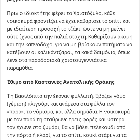
Πριν ο ιδιοκτήτης φέρει το Χριστόξυλο, κάθε
νοικοκυρά φροντίζει να έχει καθαρίσει το σπίτι και
με ιδιαίτερη προσοχή το τζάκι, ώστε να μη μείνει
ούτε ίχνος από την παλιά στάχτη. Καθαρίζουν ακόμη
και την καπνοδόχο, για να μη βρίσκουν πατήματα να
κατέβουν οι καλικάντζαροι, τα κακά δαιμόνια, όπως
λένε στα παραδοσιακά χριστουγεννιάτικα
παραμύθια.
Έθιμο από Καστανιές Ανατολικής Θράκης
Τη Βασιλόπιτα την έκαναν φυλλωτή. Έβαζαν γόμο
(γέμιση) πλιγούρι και ανάμεσα στα φύλλα τον
«παρά», το νόμισμα, και άλλα σημάδια. Η νοικοκυρά
με τον παρά τη σταύρωνε τρεις φορές και ύστερα
τον έχωνε στο ζυμάρι, θα να βάλει πελεκούδι από
την πόρτα ή κλαρί, για το σπίτι, κουκί στάρι για τα