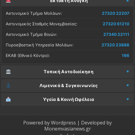
Έκτακτη Ανάγκη
Αστυνομικό Τμήμα Μολάων:
27320 22207
Αστυνομικός Σταθμός Μονεμβασίας:
27320 61210
Αστυνομικό Τμήμα Βοιών:
27340 22111
Πυροσβεστική Υπηρεσία Μολάων:
27320 23888
ΕΚΑΒ (Εθνικό Κέντρο):
166
Τοπική Αυτοδιοίκηση
Δήμος Μονεμβασίας (Έδρα):
27323 60500
Λιμενικά & Συγκοινωνίες
Δ.Ε. Μονεμβασίας (Γραφεία):
27323 60019
Λιμεναρχείο Μονεμβασίας:
27320 61266
Υγεία & Κοινή Ωφέλεια
ΚΕΠ Μολάων:
27323 60521
Λιμεναρχείο Νεάπολης:
27340 22228
Νοσοκομείο Μολάων:
27323 60100
ΚΕΠ Μονεμβασίας:
27323 60031
ΚΤΕΛ Λακωνίας (Σταθμός Μολάων):
27320 22209
Κέντρο Υγείας Νεάπολης:
27340 22500
Powered by
Wordpress
| Developed by
ΚΕΠ Βοιών:
27340 24087
Monemvasianews.gr
ΚΤΕΛ Λακωνίας (Σταθμός Μονεμβασίας):
27320 61752
Βλάβες ΔΕΔΔΗΕ (Ρεύμα):
800 4004000