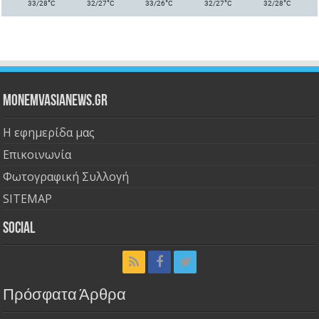
°
°
°
°
°
33/28
C
32/27
C
33/26
C
32/27
C
32/28
C
Monemvasianews.gr
Η εφημερίδα μας
Επικοινωνία
Φωτογραφική Συλλογή
SITEMAP
Social
Πρόσφατα Άρθρα