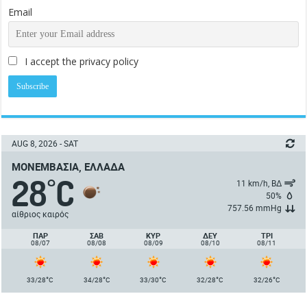
Email
I accept the privacy policy
AUG 8, 2026 - SAT
ΜΟΝΕΜΒΑΣΙΆ, ΕΛΛΆΔΑ
28
C
°
11 km/h, ΒΔ
50%
757.56 mmHg
αίθριος καιρός
ΠΑΡ
ΣΑΒ
ΚΥΡ
ΔΕΥ
ΤΡΙ
08/07
08/08
08/09
08/10
08/11
°
°
°
°
°
33/28
C
34/28
C
33/30
C
32/28
C
32/26
C